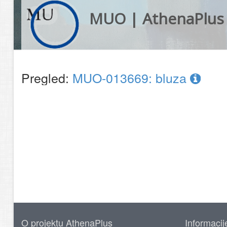
MUO | AthenaPlus
Pregled:
MUO-013669: bluza
O projektu AthenaPlus
Informacij