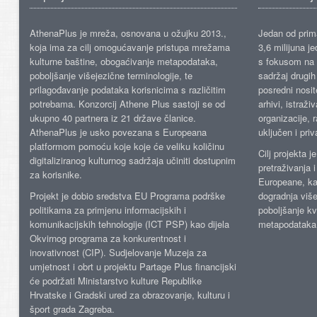
AthenaPlus je mreža, osnovana u ožujku 2013.,
Jedan od prima
koja ima za cilj omogućavanje pristupa mrežama
3,6 milijuna j
kulturne baštine, obogaćivanje metapodataka,
s fokusom na s
poboljšanje višejezične terminologije, te
sadržaj drugih 
prilagođavanje podataka korisnicima s različitim
posredni nosite
potrebama. Konzorcij Athene Plus sastoji se od
arhivi, istraži
ukupno 40 partnera iz 21 države članice.
organizacije, 
AthenaPlus je usko povezana s Europeana
uključen i priv
platformom pomoću koje koje će veliku količinu
Cilj projekta 
digitaliziranog kulturnog sadržaja učiniti dostupnim
pretraživanja 
za korisnike.
Europeane, kao
Projekt je dobio sredstva EU Programa podrške
dogradnja više
politikama za primjenu informacijskih i
poboljšanje kv
komunikacijskih tehnologije (ICT PSP) kao dijela
metapodataka
Okvirnog programa za konkurentnost i
inovativnost (CIP). Sudjelovanje Muzeja za
umjetnost i obrt u projektu Partage Plus financijski
će podržati Ministarstvo kulture Republike
Hrvatske i Gradski ured za obrazovanje, kulturu i
šport grada Zagreba.