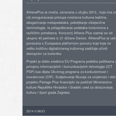
AthenaPlus je mreža, osnovana u ožujku 2013., koja ima z
cilj omogućavanje pristupa mrežama kulturne baštine,
obogaćivanje metapodataka, poboljšanje višejezične
terminologije, te prilagođavanje podataka korisnicima s
različitim potrebama. Konzorcij Athene Plus sastoji se od
ukupno 40 partnera iz 21 države članice. AthenaPlus je us
povezana s Europeana platformom pomoću koje koje će
veliku količinu digitaliziranog kulturnog sadržaja učiniti
dostupnim za korisnike.
Projekt je dobio sredstva EU Programa podrške politikama 
primjenu informacijskih i komunikacijskih tehnologije (ICT
PSP) kao dijela Okvirnog programa za konkurentnost i
inovativnost (CIP). Sudjelovanje Muzeja za umjetnost i obrt
projektu Partage Plus financijski će podržati Ministarstvo
kulture Republike Hrvatske i Gradski ured za obrazovanje,
kulturu i šport grada Zagreba.
2014 © MUO