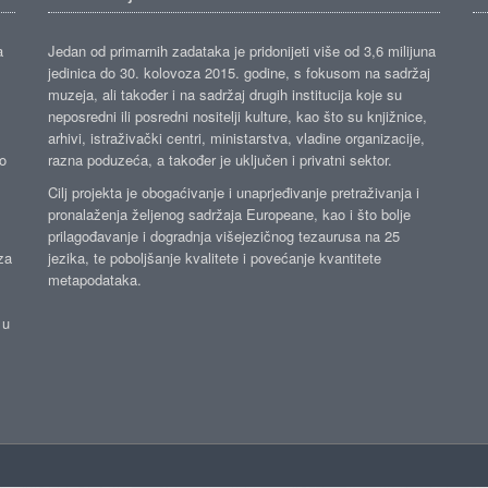
a
Jedan od primarnih zadataka je pridonijeti više od 3,6 milijuna
jedinica do 30. kolovoza 2015. godine, s fokusom na sadržaj
muzeja, ali također i na sadržaj drugih institucija koje su
neposredni ili posredni nositelji kulture, kao što su knjižnice,
arhivi, istraživački centri, ministarstva, vladine organizacije,
ko
razna poduzeća, a također je uključen i privatni sektor.
Cilj projekta je obogaćivanje i unaprjeđivanje pretraživanja i
pronalaženja željenog sadržaja Europeane, kao i što bolje
prilagođavanje i dogradnja višejezičnog tezaurusa na 25
za
jezika, te poboljšanje kvalitete i povećanje kvantitete
metapodataka.
 u