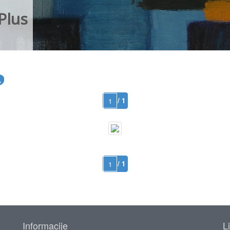
Plus
/ 1
/ 1
Informacije
L