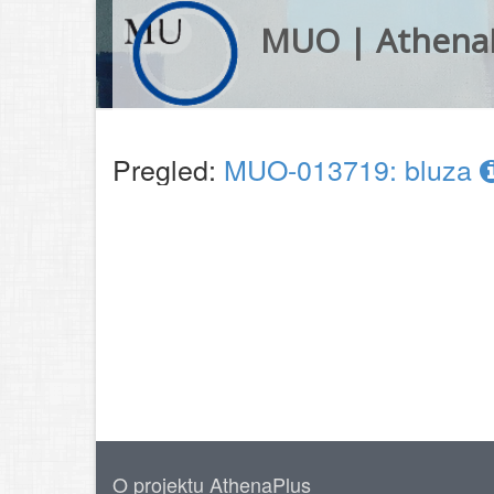
MUO | Athena
Pregled:
MUO-013719: bluza
O projektu AthenaPlus