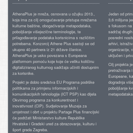
AthenaPlus je mreža, osnovana u ožujku 2013.,
Jedan od prima
koja ima za cilj omogućavanje pristupa mrežama
3,6 milijuna j
kulturne baštine, obogaćivanje metapodataka,
s fokusom na s
poboljšanje višejezične terminologije, te
sadržaj drugih 
prilagođavanje podataka korisnicima s različitim
posredni nosite
potrebama. Konzorcij Athene Plus sastoji se od
arhivi, istraži
ukupno 40 partnera iz 21 države članice.
organizacije, 
AthenaPlus je usko povezana s Europeana
uključen i priv
platformom pomoću koje koje će veliku količinu
Cilj projekta 
digitaliziranog kulturnog sadržaja učiniti dostupnim
pretraživanja 
za korisnike.
Europeane, kao
Projekt je dobio sredstva EU Programa podrške
dogradnja više
politikama za primjenu informacijskih i
poboljšanje kv
komunikacijskih tehnologije (ICT PSP) kao dijela
metapodataka
Okvirnog programa za konkurentnost i
inovativnost (CIP). Sudjelovanje Muzeja za
umjetnost i obrt u projektu Partage Plus financijski
će podržati Ministarstvo kulture Republike
Hrvatske i Gradski ured za obrazovanje, kulturu i
šport grada Zagreba.