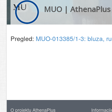
MUO | AthenaPlus
Pregled:
MUO-013385/1-3: bluza, ruk
O projektu AthenaPlus
Informacij