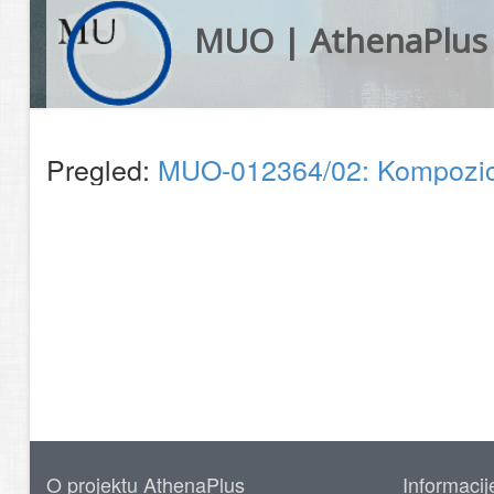
MUO | AthenaPlus
Pregled:
MUO-012364/02: Kompozicij
O projektu AthenaPlus
Informacij