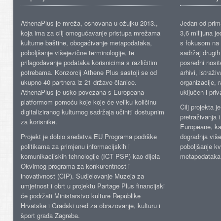
AthenaPlus je mreža, osnovana u ožujku 2013.,
Jedan od prima
koja ima za cilj omogućavanje pristupa mrežama
3,6 milijuna j
kulturne baštine, obogaćivanje metapodataka,
s fokusom na s
poboljšanje višejezične terminologije, te
sadržaj drugih 
prilagođavanje podataka korisnicima s različitim
posredni nosite
potrebama. Konzorcij Athene Plus sastoji se od
arhivi, istraži
ukupno 40 partnera iz 21 države članice.
organizacije, 
AthenaPlus je usko povezana s Europeana
uključen i priv
platformom pomoću koje koje će veliku količinu
Cilj projekta 
digitaliziranog kulturnog sadržaja učiniti dostupnim
pretraživanja 
za korisnike.
Europeane, kao
Projekt je dobio sredstva EU Programa podrške
dogradnja više
politikama za primjenu informacijskih i
poboljšanje kv
komunikacijskih tehnologije (ICT PSP) kao dijela
metapodataka
Okvirnog programa za konkurentnost i
inovativnost (CIP). Sudjelovanje Muzeja za
umjetnost i obrt u projektu Partage Plus financijski
će podržati Ministarstvo kulture Republike
Hrvatske i Gradski ured za obrazovanje, kulturu i
šport grada Zagreba.