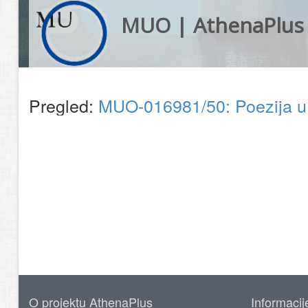
MUO | AthenaPlus
Pregled:
MUO-016981/50: Poezija u 
O projektu AthenaPlus
Informacij