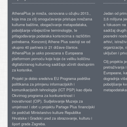
AthenaPlus je mreža, osnovana u ožujku 2013.,
Jedan od prima
koja ima za cilj omogućavanje pristupa mrežama
3,6 milijuna j
kulturne baštine, obogaćivanje metapodataka,
s fokusom na s
poboljšanje višejezične terminologije, te
sadržaj drugih 
prilagođavanje podataka korisnicima s različitim
posredni nosite
potrebama. Konzorcij Athene Plus sastoji se od
arhivi, istraži
ukupno 40 partnera iz 21 države članice.
organizacije, 
AthenaPlus je usko povezana s Europeana
uključen i priv
platformom pomoću koje koje će veliku količinu
Cilj projekta 
digitaliziranog kulturnog sadržaja učiniti dostupnim
pretraživanja 
za korisnike.
Europeane, kao
Projekt je dobio sredstva EU Programa podrške
dogradnja više
politikama za primjenu informacijskih i
poboljšanje kv
komunikacijskih tehnologije (ICT PSP) kao dijela
metapodataka
Okvirnog programa za konkurentnost i
inovativnost (CIP). Sudjelovanje Muzeja za
umjetnost i obrt u projektu Partage Plus financijski
će podržati Ministarstvo kulture Republike
Hrvatske i Gradski ured za obrazovanje, kulturu i
šport grada Zagreba.