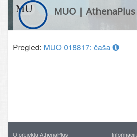
MUO | AthenaPlus
Pregled:
MUO-018817: čaša
O projektu AthenaPlus
Informacij