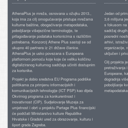
AthenaPlus je mreža, osnovana u ožujku 2013.,
Jedan od prima
koja ima za cilj omogućavanje pristupa mrežama
3,6 milijuna j
kulturne baštine, obogaćivanje metapodataka,
s fokusom na s
poboljšanje višejezične terminologije, te
sadržaj drugih 
prilagođavanje podataka korisnicima s različitim
posredni nosite
potrebama. Konzorcij Athene Plus sastoji se od
arhivi, istraži
ukupno 40 partnera iz 21 države članice.
organizacije, 
AthenaPlus je usko povezana s Europeana
uključen i priv
platformom pomoću koje koje će veliku količinu
Cilj projekta 
digitaliziranog kulturnog sadržaja učiniti dostupnim
pretraživanja 
za korisnike.
Europeane, kao
Projekt je dobio sredstva EU Programa podrške
dogradnja više
politikama za primjenu informacijskih i
poboljšanje kv
komunikacijskih tehnologije (ICT PSP) kao dijela
metapodataka
Okvirnog programa za konkurentnost i
inovativnost (CIP). Sudjelovanje Muzeja za
umjetnost i obrt u projektu Partage Plus financijski
će podržati Ministarstvo kulture Republike
Hrvatske i Gradski ured za obrazovanje, kulturu i
šport grada Zagreba.