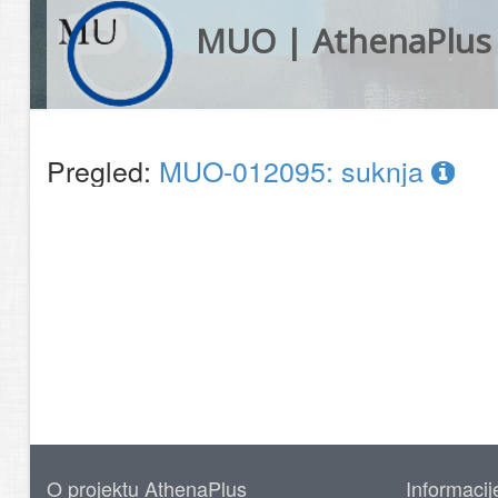
MUO | AthenaPlus
Pregled:
MUO-012095: suknja
O projektu AthenaPlus
Informacij