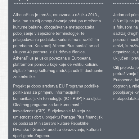
AthenaPlus je mreža, osnovana u ožujku 2013.,
Jedan od prima
koja ima za cilj omogućavanje pristupa mrežama
3,6 milijuna j
kulturne baštine, obogaćivanje metapodataka,
s fokusom na s
poboljšanje višejezične terminologije, te
sadržaj drugih 
prilagođavanje podataka korisnicima s različitim
posredni nosite
potrebama. Konzorcij Athene Plus sastoji se od
arhivi, istraži
ukupno 40 partnera iz 21 države članice.
organizacije, 
AthenaPlus je usko povezana s Europeana
uključen i priv
platformom pomoću koje koje će veliku količinu
Cilj projekta 
digitaliziranog kulturnog sadržaja učiniti dostupnim
pretraživanja 
za korisnike.
Europeane, kao
Projekt je dobio sredstva EU Programa podrške
dogradnja više
politikama za primjenu informacijskih i
poboljšanje kv
komunikacijskih tehnologije (ICT PSP) kao dijela
metapodataka
Okvirnog programa za konkurentnost i
inovativnost (CIP). Sudjelovanje Muzeja za
umjetnost i obrt u projektu Partage Plus financijski
će podržati Ministarstvo kulture Republike
Hrvatske i Gradski ured za obrazovanje, kulturu i
šport grada Zagreba.