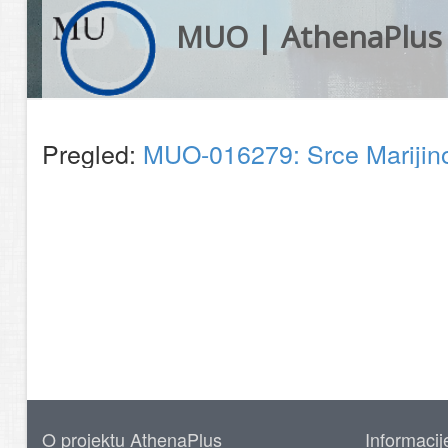
MUO | AthenaPlus
Pregled:
MUO-016279: Srce Marijino
O projektu AthenaPlus
Informacij