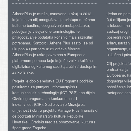
AthenaPlus je mreža, osnovana u ožujku 2013.,
Jedan od prima
koja ima za cilj omogućavanje pristupa mrežama
3,6 milijuna j
kulturne baštine, obogaćivanje metapodataka,
s fokusom na s
poboljšanje višejezične terminologije, te
sadržaj drugih 
prilagođavanje podataka korisnicima s različitim
posredni nosite
potrebama. Konzorcij Athene Plus sastoji se od
arhivi, istraži
ukupno 40 partnera iz 21 države članice.
organizacije, 
AthenaPlus je usko povezana s Europeana
uključen i priv
platformom pomoću koje koje će veliku količinu
Cilj projekta 
digitaliziranog kulturnog sadržaja učiniti dostupnim
pretraživanja 
za korisnike.
Europeane, kao
Projekt je dobio sredstva EU Programa podrške
dogradnja više
politikama za primjenu informacijskih i
poboljšanje kv
komunikacijskih tehnologije (ICT PSP) kao dijela
metapodataka
Okvirnog programa za konkurentnost i
inovativnost (CIP). Sudjelovanje Muzeja za
umjetnost i obrt u projektu Partage Plus financijski
će podržati Ministarstvo kulture Republike
Hrvatske i Gradski ured za obrazovanje, kulturu i
šport grada Zagreba.