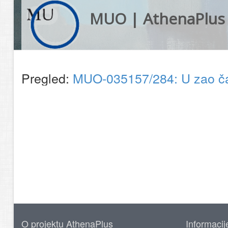
MUO | AthenaPlus
Pregled:
MUO-035157/284: U zao čas
O projektu AthenaPlus
Informacij