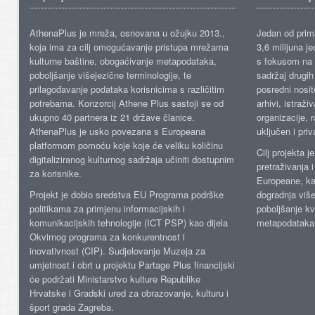
AthenaPlus je mreža, osnovana u ožujku 2013.,
Jedan od prima
koja ima za cilj omogućavanje pristupa mrežama
3,6 milijuna j
kulturne baštine, obogaćivanje metapodataka,
s fokusom na s
poboljšanje višejezične terminologije, te
sadržaj drugih 
prilagođavanje podataka korisnicima s različitim
posredni nosite
potrebama. Konzorcij Athene Plus sastoji se od
arhivi, istraži
ukupno 40 partnera iz 21 države članice.
organizacije, 
AthenaPlus je usko povezana s Europeana
uključen i priv
platformom pomoću koje koje će veliku količinu
Cilj projekta 
digitaliziranog kulturnog sadržaja učiniti dostupnim
pretraživanja 
za korisnike.
Europeane, kao
Projekt je dobio sredstva EU Programa podrške
dogradnja više
politikama za primjenu informacijskih i
poboljšanje kv
komunikacijskih tehnologije (ICT PSP) kao dijela
metapodataka
Okvirnog programa za konkurentnost i
inovativnost (CIP). Sudjelovanje Muzeja za
umjetnost i obrt u projektu Partage Plus financijski
će podržati Ministarstvo kulture Republike
Hrvatske i Gradski ured za obrazovanje, kulturu i
šport grada Zagreba.