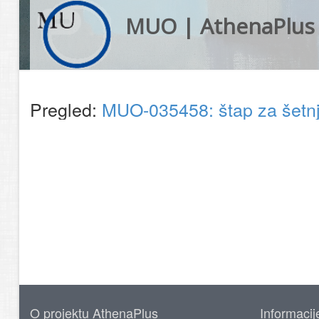
MUO | AthenaPlus
Pregled:
MUO-035458: štap za šetn
O projektu AthenaPlus
Informacij