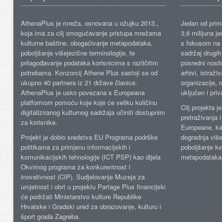
AthenaPlus je mreža, osnovana u ožujku 2013.,
Jedan od prima
koja ima za cilj omogućavanje pristupa mrežama
3,6 milijuna j
kulturne baštine, obogaćivanje metapodataka,
s fokusom na s
poboljšanje višejezične terminologije, te
sadržaj drugih 
prilagođavanje podataka korisnicima s različitim
posredni nosite
potrebama. Konzorcij Athene Plus sastoji se od
arhivi, istraži
ukupno 40 partnera iz 21 države članice.
organizacije, 
AthenaPlus je usko povezana s Europeana
uključen i priv
platformom pomoću koje koje će veliku količinu
Cilj projekta 
digitaliziranog kulturnog sadržaja učiniti dostupnim
pretraživanja 
za korisnike.
Europeane, kao
Projekt je dobio sredstva EU Programa podrške
dogradnja više
politikama za primjenu informacijskih i
poboljšanje kv
komunikacijskih tehnologije (ICT PSP) kao dijela
metapodataka
Okvirnog programa za konkurentnost i
inovativnost (CIP). Sudjelovanje Muzeja za
umjetnost i obrt u projektu Partage Plus financijski
će podržati Ministarstvo kulture Republike
Hrvatske i Gradski ured za obrazovanje, kulturu i
šport grada Zagreba.