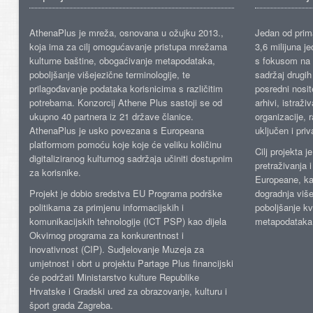
AthenaPlus je mreža, osnovana u ožujku 2013.,
Jedan od prima
koja ima za cilj omogućavanje pristupa mrežama
3,6 milijuna j
kulturne baštine, obogaćivanje metapodataka,
s fokusom na s
poboljšanje višejezične terminologije, te
sadržaj drugih 
prilagođavanje podataka korisnicima s različitim
posredni nosite
potrebama. Konzorcij Athene Plus sastoji se od
arhivi, istraži
ukupno 40 partnera iz 21 države članice.
organizacije, 
AthenaPlus je usko povezana s Europeana
uključen i priv
platformom pomoću koje koje će veliku količinu
Cilj projekta 
digitaliziranog kulturnog sadržaja učiniti dostupnim
pretraživanja 
za korisnike.
Europeane, kao
Projekt je dobio sredstva EU Programa podrške
dogradnja više
politikama za primjenu informacijskih i
poboljšanje kv
komunikacijskih tehnologije (ICT PSP) kao dijela
metapodataka
Okvirnog programa za konkurentnost i
inovativnost (CIP). Sudjelovanje Muzeja za
umjetnost i obrt u projektu Partage Plus financijski
će podržati Ministarstvo kulture Republike
Hrvatske i Gradski ured za obrazovanje, kulturu i
šport grada Zagreba.