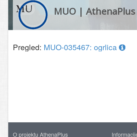
MUO | AthenaPlus
Pregled:
MUO-035467: ogrlica
O projektu AthenaPlus
Informacij