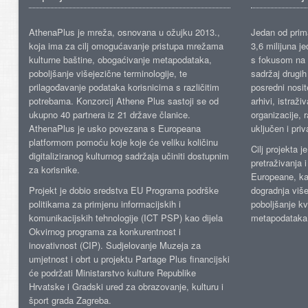
AthenaPlus je mreža, osnovana u ožujku 2013.,
Jedan od prima
koja ima za cilj omogućavanje pristupa mrežama
3,6 milijuna j
kulturne baštine, obogaćivanje metapodataka,
s fokusom na s
poboljšanje višejezične terminologije, te
sadržaj drugih 
prilagođavanje podataka korisnicima s različitim
posredni nosite
potrebama. Konzorcij Athene Plus sastoji se od
arhivi, istraži
ukupno 40 partnera iz 21 države članice.
organizacije, 
AthenaPlus je usko povezana s Europeana
uključen i priv
platformom pomoću koje koje će veliku količinu
Cilj projekta 
digitaliziranog kulturnog sadržaja učiniti dostupnim
pretraživanja 
za korisnike.
Europeane, kao
Projekt je dobio sredstva EU Programa podrške
dogradnja više
politikama za primjenu informacijskih i
poboljšanje kv
komunikacijskih tehnologije (ICT PSP) kao dijela
metapodataka
Okvirnog programa za konkurentnost i
inovativnost (CIP). Sudjelovanje Muzeja za
umjetnost i obrt u projektu Partage Plus financijski
će podržati Ministarstvo kulture Republike
Hrvatske i Gradski ured za obrazovanje, kulturu i
šport grada Zagreba.