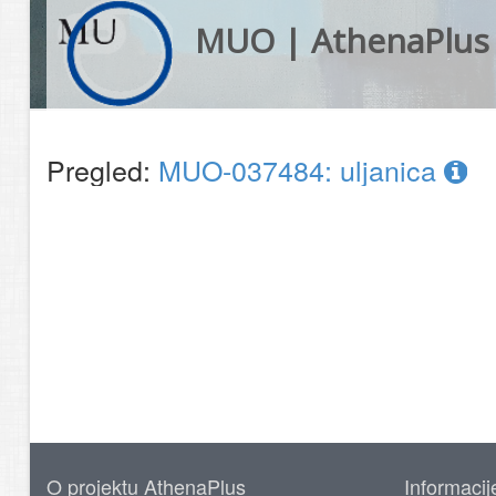
MUO | AthenaPlus
Pregled:
MUO-037484: uljanica
O projektu AthenaPlus
Informacij