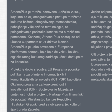
AthenaPlus je mreža, osnovana u ožujku 2013.,
Jedan od prima
koja ima za cilj omogućavanje pristupa mrežama
3,6 milijuna j
kulturne baštine, obogaćivanje metapodataka,
s fokusom na s
poboljšanje višejezične terminologije, te
sadržaj drugih 
prilagođavanje podataka korisnicima s različitim
posredni nosite
potrebama. Konzorcij Athene Plus sastoji se od
arhivi, istraži
ukupno 40 partnera iz 21 države članice.
organizacije, 
AthenaPlus je usko povezana s Europeana
uključen i priv
platformom pomoću koje koje će veliku količinu
Cilj projekta 
digitaliziranog kulturnog sadržaja učiniti dostupnim
pretraživanja 
za korisnike.
Europeane, kao
Projekt je dobio sredstva EU Programa podrške
dogradnja više
politikama za primjenu informacijskih i
poboljšanje kv
komunikacijskih tehnologije (ICT PSP) kao dijela
metapodataka
Okvirnog programa za konkurentnost i
inovativnost (CIP). Sudjelovanje Muzeja za
umjetnost i obrt u projektu Partage Plus financijski
će podržati Ministarstvo kulture Republike
Hrvatske i Gradski ured za obrazovanje, kulturu i
šport grada Zagreba.