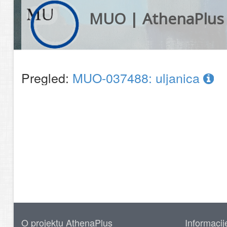
MUO | AthenaPlus
Pregled:
MUO-037488: uljanica
O projektu AthenaPlus
Informacij