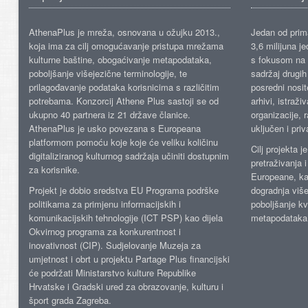
AthenaPlus je mreža, osnovana u ožujku 2013.,
Jedan od prima
koja ima za cilj omogućavanje pristupa mrežama
3,6 milijuna j
kulturne baštine, obogaćivanje metapodataka,
s fokusom na s
poboljšanje višejezične terminologije, te
sadržaj drugih 
prilagođavanje podataka korisnicima s različitim
posredni nosite
potrebama. Konzorcij Athene Plus sastoji se od
arhivi, istraži
ukupno 40 partnera iz 21 države članice.
organizacije, 
AthenaPlus je usko povezana s Europeana
uključen i priv
platformom pomoću koje koje će veliku količinu
Cilj projekta 
digitaliziranog kulturnog sadržaja učiniti dostupnim
pretraživanja 
za korisnike.
Europeane, kao
Projekt je dobio sredstva EU Programa podrške
dogradnja više
politikama za primjenu informacijskih i
poboljšanje kv
komunikacijskih tehnologije (ICT PSP) kao dijela
metapodataka
Okvirnog programa za konkurentnost i
inovativnost (CIP). Sudjelovanje Muzeja za
umjetnost i obrt u projektu Partage Plus financijski
će podržati Ministarstvo kulture Republike
Hrvatske i Gradski ured za obrazovanje, kulturu i
šport grada Zagreba.