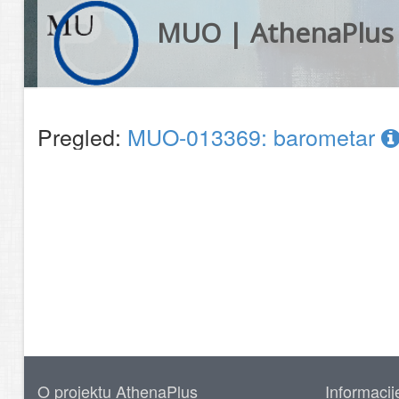
MUO | AthenaPlus
Pregled:
MUO-013369: barometar
O projektu AthenaPlus
Informacij