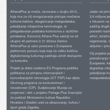
AthenaPlus je mreža, osnovana u ožujku 2013.,
Jedan od prima
koja ima za cilj omogućavanje pristupa mrežama
3,6 milijuna j
kulturne baštine, obogaćivanje metapodataka,
s fokusom na s
poboljšanje višejezične terminologije, te
sadržaj drugih 
prilagođavanje podataka korisnicima s različitim
posredni nosite
potrebama. Konzorcij Athene Plus sastoji se od
arhivi, istraži
ukupno 40 partnera iz 21 države članice.
organizacije, 
AthenaPlus je usko povezana s Europeana
uključen i priv
platformom pomoću koje koje će veliku količinu
Cilj projekta 
digitaliziranog kulturnog sadržaja učiniti dostupnim
pretraživanja 
za korisnike.
Europeane, kao
Projekt je dobio sredstva EU Programa podrške
dogradnja više
politikama za primjenu informacijskih i
poboljšanje kv
komunikacijskih tehnologije (ICT PSP) kao dijela
metapodataka
Okvirnog programa za konkurentnost i
inovativnost (CIP). Sudjelovanje Muzeja za
umjetnost i obrt u projektu Partage Plus financijski
će podržati Ministarstvo kulture Republike
Hrvatske i Gradski ured za obrazovanje, kulturu i
šport grada Zagreba.