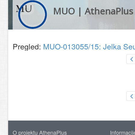
MUO | AthenaPlus
Pregled:
MUO-013055/15: Jelka Seun
O projektu AthenaPlus
Informacij