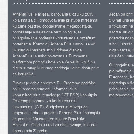
AthenaPlus je mreža, osnovana u ožujku 2013.,
Jedan od prima
koja ima za cilj omogućavanje pristupa mrežama
3,6 milijuna j
kulturne baštine, obogaćivanje metapodataka,
s fokusom na s
poboljšanje višejezične terminologije, te
sadržaj drugih 
prilagođavanje podataka korisnicima s različitim
posredni nosite
potrebama. Konzorcij Athene Plus sastoji se od
arhivi, istraži
ukupno 40 partnera iz 21 države članice.
organizacije, 
AthenaPlus je usko povezana s Europeana
uključen i priv
platformom pomoću koje koje će veliku količinu
Cilj projekta 
digitaliziranog kulturnog sadržaja učiniti dostupnim
pretraživanja 
za korisnike.
Europeane, kao
Projekt je dobio sredstva EU Programa podrške
dogradnja više
politikama za primjenu informacijskih i
poboljšanje kv
komunikacijskih tehnologije (ICT PSP) kao dijela
metapodataka
Okvirnog programa za konkurentnost i
inovativnost (CIP). Sudjelovanje Muzeja za
umjetnost i obrt u projektu Partage Plus financijski
će podržati Ministarstvo kulture Republike
Hrvatske i Gradski ured za obrazovanje, kulturu i
šport grada Zagreba.