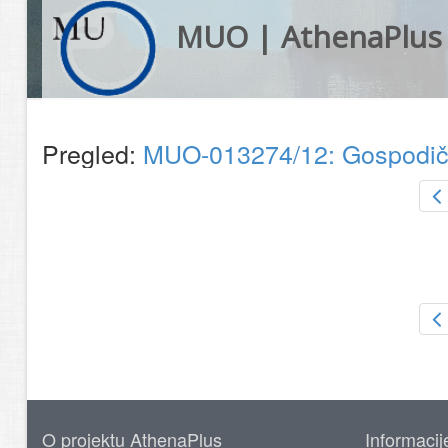
MUO | AthenaPlus
Pregled:
MUO-013274/12: Gospodičn
O projektu AthenaPlus
Informacij