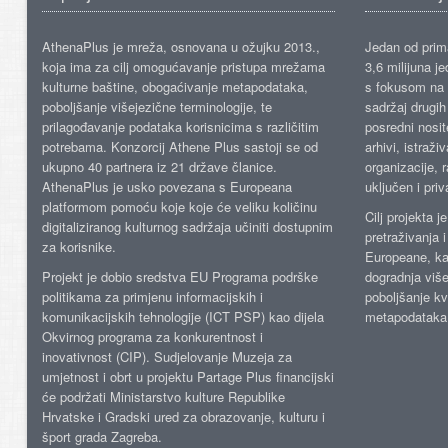
AthenaPlus je mreža, osnovana u ožujku 2013.,
Jedan od prima
koja ima za cilj omogućavanje pristupa mrežama
3,6 milijuna j
kulturne baštine, obogaćivanje metapodataka,
s fokusom na s
poboljšanje višejezične terminologije, te
sadržaj drugih 
prilagođavanje podataka korisnicima s različitim
posredni nosite
potrebama. Konzorcij Athene Plus sastoji se od
arhivi, istraži
ukupno 40 partnera iz 21 države članice.
organizacije, 
AthenaPlus je usko povezana s Europeana
uključen i priv
platformom pomoću koje koje će veliku količinu
Cilj projekta 
digitaliziranog kulturnog sadržaja učiniti dostupnim
pretraživanja 
za korisnike.
Europeane, kao
Projekt je dobio sredstva EU Programa podrške
dogradnja više
politikama za primjenu informacijskih i
poboljšanje kv
komunikacijskih tehnologije (ICT PSP) kao dijela
metapodataka
Okvirnog programa za konkurentnost i
inovativnost (CIP). Sudjelovanje Muzeja za
umjetnost i obrt u projektu Partage Plus financijski
će podržati Ministarstvo kulture Republike
Hrvatske i Gradski ured za obrazovanje, kulturu i
šport grada Zagreba.