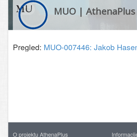
MUO | AthenaPlus
Pregled:
MUO-007446: Jakob Hasenöh
O projektu AthenaPlus
Informacij