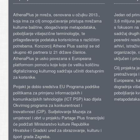
AthenaPlus je mreža, osnovana u ožujku 2013.,
Jedan od prima
koja ima za cilj omogućavanje pristupa mrežama
3,6 milijuna j
kulturne baštine, obogaćivanje metapodataka,
s fokusom na s
poboljšanje višejezične terminologije, te
sadržaj drugih 
prilagođavanje podataka korisnicima s različitim
posredni nosite
potrebama. Konzorcij Athene Plus sastoji se od
arhivi, istraži
ukupno 40 partnera iz 21 države članice.
organizacije, 
AthenaPlus je usko povezana s Europeana
uključen i priv
platformom pomoću koje koje će veliku količinu
Cilj projekta 
digitaliziranog kulturnog sadržaja učiniti dostupnim
pretraživanja 
za korisnike.
Europeane, kao
Projekt je dobio sredstva EU Programa podrške
dogradnja više
politikama za primjenu informacijskih i
poboljšanje kv
komunikacijskih tehnologije (ICT PSP) kao dijela
metapodataka
Okvirnog programa za konkurentnost i
inovativnost (CIP). Sudjelovanje Muzeja za
umjetnost i obrt u projektu Partage Plus financijski
će podržati Ministarstvo kulture Republike
Hrvatske i Gradski ured za obrazovanje, kulturu i
šport grada Zagreba.