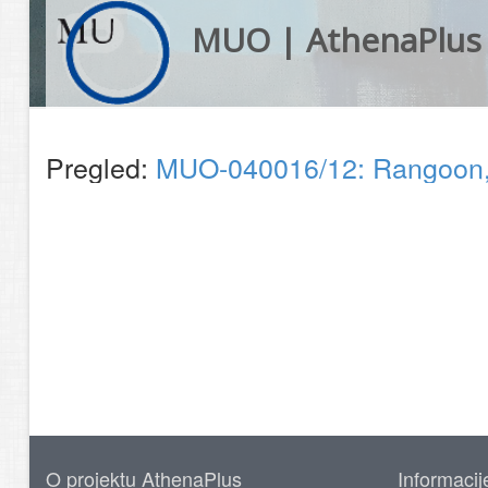
MUO | AthenaPlus
Pregled:
MUO-040016/12: Rangoon, 1
O projektu AthenaPlus
Informacij