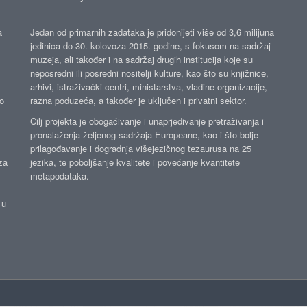
a
Jedan od primarnih zadataka je pridonijeti više od 3,6 milijuna
jedinica do 30. kolovoza 2015. godine, s fokusom na sadržaj
muzeja, ali također i na sadržaj drugih institucija koje su
neposredni ili posredni nositelji kulture, kao što su knjižnice,
arhivi, istraživački centri, ministarstva, vladine organizacije,
ko
razna poduzeća, a također je uključen i privatni sektor.
Cilj projekta je obogaćivanje i unaprjeđivanje pretraživanja i
pronalaženja željenog sadržaja Europeane, kao i što bolje
prilagođavanje i dogradnja višejezičnog tezaurusa na 25
za
jezika, te poboljšanje kvalitete i povećanje kvantitete
metapodataka.
 u