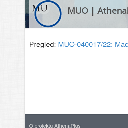
MUO | Athena
Pregled:
MUO-040017/22: Madra
O projektu AthenaPlus