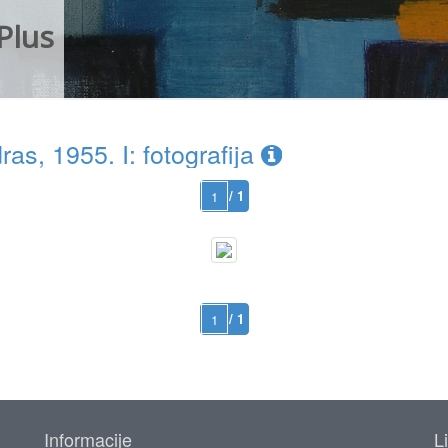
Plus
s, 1955. I: fotografija
/ 1
/ 1
Informacije
L