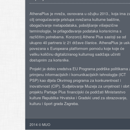
AthenaPlus je mreža, osnovana u ožujku 2013., koja ima z
cilj omogućavanje pristupa mrežama kulturne baštine,
obogaćivanje metapodataka, poboljšanje višejezične
terminologije, te prilagođavanje podataka korisnicima s
različitim potrebama. Konzorcij Athene Plus sastoji se od
ukupno 40 partnera iz 21 države članice. AthenaPlus je us
povezana s Europeana platformom pomoću koje koje će
veliku količinu digitaliziranog kulturnog sadržaja učiniti
dostupnim za korisnike.
Projekt je dobio sredstva EU Programa podrške politikama 
primjenu informacijskih i komunikacijskih tehnologije (ICT
PSP) kao dijela Okvirnog programa za konkurentnost i
inovativnost (CIP). Sudjelovanje Muzeja za umjetnost i obrt
projektu Partage Plus financijski će podržati Ministarstvo
kulture Republike Hrvatske i Gradski ured za obrazovanje,
kulturu i šport grada Zagreba.
2014 © MUO