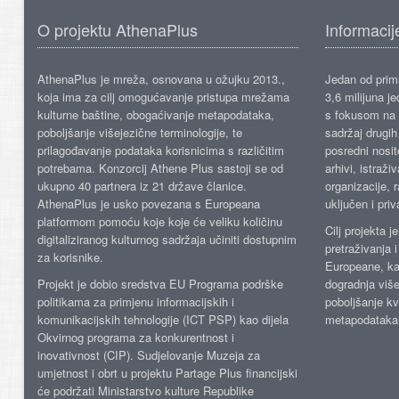
O projektu AthenaPlus
Informacij
AthenaPlus je mreža, osnovana u ožujku 2013.,
Jedan od prima
koja ima za cilj omogućavanje pristupa mrežama
3,6 milijuna j
kulturne baštine, obogaćivanje metapodataka,
s fokusom na s
poboljšanje višejezične terminologije, te
sadržaj drugih 
prilagođavanje podataka korisnicima s različitim
posredni nosite
potrebama. Konzorcij Athene Plus sastoji se od
arhivi, istraži
ukupno 40 partnera iz 21 države članice.
organizacije, 
AthenaPlus je usko povezana s Europeana
uključen i priv
platformom pomoću koje koje će veliku količinu
Cilj projekta 
digitaliziranog kulturnog sadržaja učiniti dostupnim
pretraživanja 
za korisnike.
Europeane, kao
Projekt je dobio sredstva EU Programa podrške
dogradnja više
politikama za primjenu informacijskih i
poboljšanje kv
komunikacijskih tehnologije (ICT PSP) kao dijela
metapodataka
Okvirnog programa za konkurentnost i
inovativnost (CIP). Sudjelovanje Muzeja za
umjetnost i obrt u projektu Partage Plus financijski
će podržati Ministarstvo kulture Republike