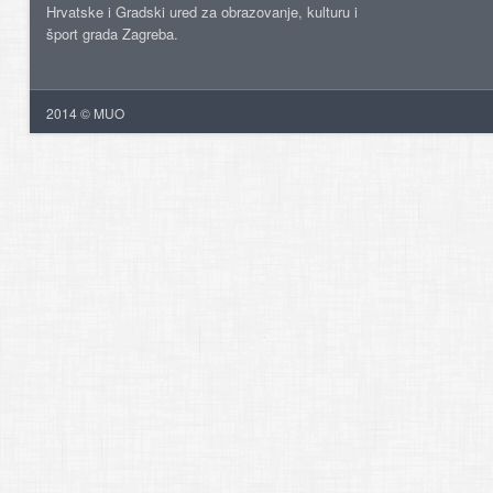
Hrvatske i Gradski ured za obrazovanje, kulturu i
šport grada Zagreba.
2014 © MUO