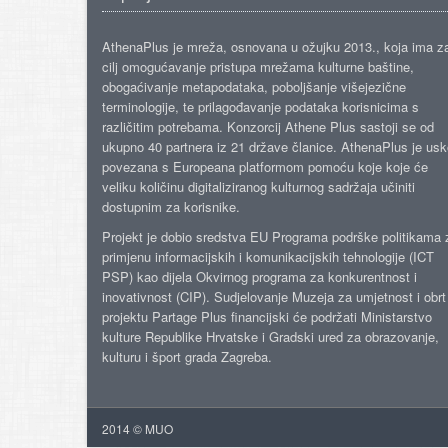
AthenaPlus je mreža, osnovana u ožujku 2013., koja ima z
cilj omogućavanje pristupa mrežama kulturne baštine,
obogaćivanje metapodataka, poboljšanje višejezične
terminologije, te prilagođavanje podataka korisnicima s
različitim potrebama. Konzorcij Athene Plus sastoji se od
ukupno 40 partnera iz 21 države članice. AthenaPlus je us
povezana s Europeana platformom pomoću koje koje će
veliku količinu digitaliziranog kulturnog sadržaja učiniti
dostupnim za korisnike.
Projekt je dobio sredstva EU Programa podrške politikama 
primjenu informacijskih i komunikacijskih tehnologije (ICT
PSP) kao dijela Okvirnog programa za konkurentnost i
inovativnost (CIP). Sudjelovanje Muzeja za umjetnost i obrt
projektu Partage Plus financijski će podržati Ministarstvo
kulture Republike Hrvatske i Gradski ured za obrazovanje,
kulturu i šport grada Zagreba.
2014 © MUO