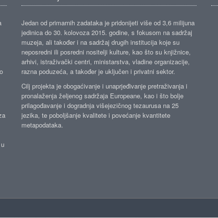
a
Jedan od primarnih zadataka je pridonijeti više od 3,6 milijuna
jedinica do 30. kolovoza 2015. godine, s fokusom na sadržaj
muzeja, ali također i na sadržaj drugih institucija koje su
neposredni ili posredni nositelji kulture, kao što su knjižnice,
arhivi, istraživački centri, ministarstva, vladine organizacije,
ko
razna poduzeća, a također je uključen i privatni sektor.
Cilj projekta je obogaćivanje i unaprjeđivanje pretraživanja i
pronalaženja željenog sadržaja Europeane, kao i što bolje
prilagođavanje i dogradnja višejezičnog tezaurusa na 25
za
jezika, te poboljšanje kvalitete i povećanje kvantitete
metapodataka.
 u