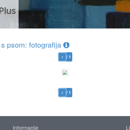
Plus
 psom: fotografija
/ 1
/ 1
Informacije
L