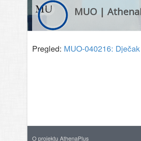
MUO | Athena
Pregled:
MUO-040216: Dječak s
O projektu AthenaPlus