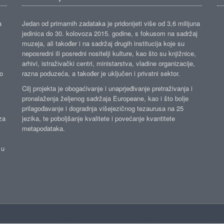
a
Jedan od primarnih zadataka je pridonijeti više od 3,6 milijuna
jedinica do 30. kolovoza 2015. godine, s fokusom na sadržaj
muzeja, ali također i na sadržaj drugih institucija koje su
neposredni ili posredni nositelji kulture, kao što su knjižnice,
arhivi, istraživački centri, ministarstva, vladine organizacije,
ko
razna poduzeća, a također je uključen i privatni sektor.
Cilj projekta je obogaćivanje i unaprjeđivanje pretraživanja i
pronalaženja željenog sadržaja Europeane, kao i što bolje
prilagođavanje i dogradnja višejezičnog tezaurusa na 25
za
jezika, te poboljšanje kvalitete i povećanje kvantitete
metapodataka.
 u