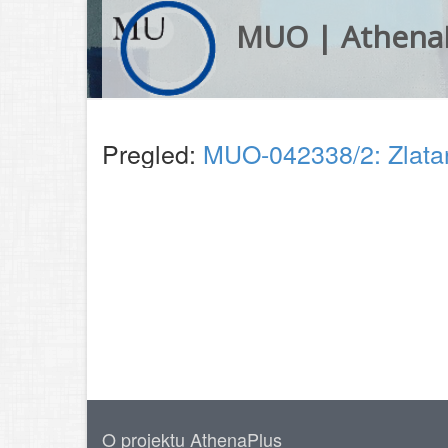
MUO | Athena
Pregled:
MUO-042338/2: Zlatar
O projektu AthenaPlus