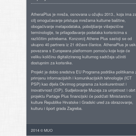
AthenaPlus je mreža, osnovana u ožujku 2013., koja ima z
cilj omogućavanje pristupa mrežama kulturne baštine,
obogaćivanje metapodataka, poboljšanje višejezične
terminologije, te prilagođavanje podataka korisnicima s
različitim potrebama. Konzorcij Athene Plus sastoji se od
ukupno 40 partnera iz 21 države članice. AthenaPlus je us
povezana s Europeana platformom pomoću koje koje će
veliku količinu digitaliziranog kulturnog sadržaja učiniti
dostupnim za korisnike.
Projekt je dobio sredstva EU Programa podrške politikama 
primjenu informacijskih i komunikacijskih tehnologije (ICT
PSP) kao dijela Okvirnog programa za konkurentnost i
inovativnost (CIP). Sudjelovanje Muzeja za umjetnost i obrt
projektu Partage Plus financijski će podržati Ministarstvo
kulture Republike Hrvatske i Gradski ured za obrazovanje,
kulturu i šport grada Zagreba.
2014 © MUO