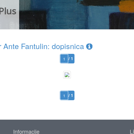
Plus
 Ante Fantulin: dopisnica
/ 1
/ 1
Informacije
L