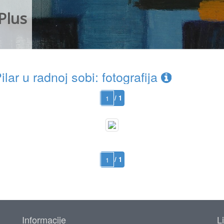
Plus
ar u radnoj sobi: fotografija
/ 1
/ 1
Informacije
L