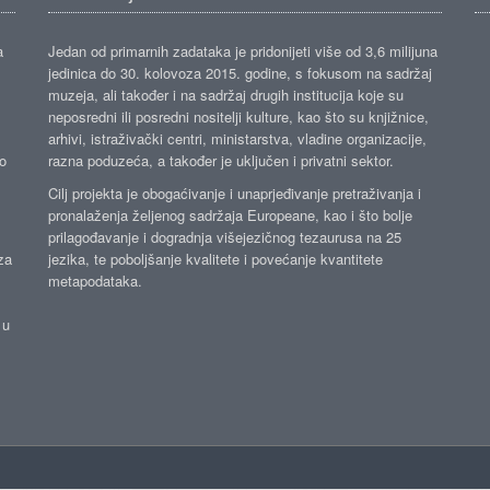
a
Jedan od primarnih zadataka je pridonijeti više od 3,6 milijuna
jedinica do 30. kolovoza 2015. godine, s fokusom na sadržaj
muzeja, ali također i na sadržaj drugih institucija koje su
neposredni ili posredni nositelji kulture, kao što su knjižnice,
arhivi, istraživački centri, ministarstva, vladine organizacije,
ko
razna poduzeća, a također je uključen i privatni sektor.
Cilj projekta je obogaćivanje i unaprjeđivanje pretraživanja i
pronalaženja željenog sadržaja Europeane, kao i što bolje
prilagođavanje i dogradnja višejezičnog tezaurusa na 25
za
jezika, te poboljšanje kvalitete i povećanje kvantitete
metapodataka.
 u