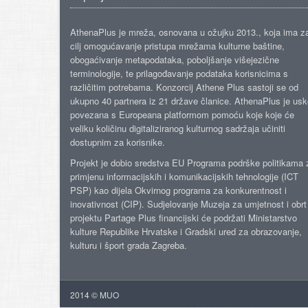
AthenaPlus je mreža, osnovana u ožujku 2013., koja ima z
cilj omogućavanje pristupa mrežama kulturne baštine,
obogaćivanje metapodataka, poboljšanje višejezične
terminologije, te prilagođavanje podataka korisnicima s
različitim potrebama. Konzorcij Athene Plus sastoji se od
ukupno 40 partnera iz 21 države članice. AthenaPlus je us
povezana s Europeana platformom pomoću koje koje će
veliku količinu digitaliziranog kulturnog sadržaja učiniti
dostupnim za korisnike.
Projekt je dobio sredstva EU Programa podrške politikama 
primjenu informacijskih i komunikacijskih tehnologije (ICT
PSP) kao dijela Okvirnog programa za konkurentnost i
inovativnost (CIP). Sudjelovanje Muzeja za umjetnost i obrt
projektu Partage Plus financijski će podržati Ministarstvo
kulture Republike Hrvatske i Gradski ured za obrazovanje,
kulturu i šport grada Zagreba.
2014 © MUO