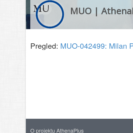
MUO | Athena
Pregled:
MUO-042499: Milan Pil
O projektu AthenaPlus