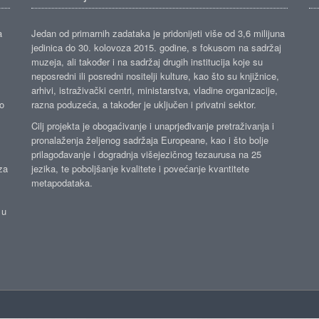
a
Jedan od primarnih zadataka je pridonijeti više od 3,6 milijuna
jedinica do 30. kolovoza 2015. godine, s fokusom na sadržaj
muzeja, ali također i na sadržaj drugih institucija koje su
neposredni ili posredni nositelji kulture, kao što su knjižnice,
arhivi, istraživački centri, ministarstva, vladine organizacije,
ko
razna poduzeća, a također je uključen i privatni sektor.
Cilj projekta je obogaćivanje i unaprjeđivanje pretraživanja i
pronalaženja željenog sadržaja Europeane, kao i što bolje
prilagođavanje i dogradnja višejezičnog tezaurusa na 25
za
jezika, te poboljšanje kvalitete i povećanje kvantitete
metapodataka.
 u