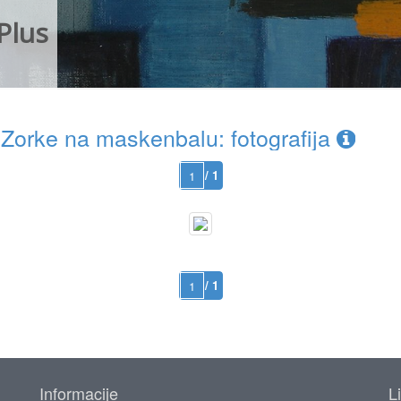
Plus
Zorke na maskenbalu: fotografija
/ 1
/ 1
Informacije
L