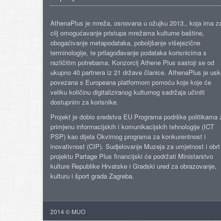
AthenaPlus je mreža, osnovana u ožujku 2013., koja ima z
cilj omogućavanje pristupa mrežama kulturne baštine,
obogaćivanje metapodataka, poboljšanje višejezične
terminologije, te prilagođavanje podataka korisnicima s
različitim potrebama. Konzorcij Athene Plus sastoji se od
ukupno 40 partnera iz 21 države članice. AthenaPlus je us
povezana s Europeana platformom pomoću koje koje će
veliku količinu digitaliziranog kulturnog sadržaja učiniti
dostupnim za korisnike.
Projekt je dobio sredstva EU Programa podrške politikama 
primjenu informacijskih i komunikacijskih tehnologije (ICT
PSP) kao dijela Okvirnog programa za konkurentnost i
inovativnost (CIP). Sudjelovanje Muzeja za umjetnost i obrt
projektu Partage Plus financijski će podržati Ministarstvo
kulture Republike Hrvatske i Gradski ured za obrazovanje,
kulturu i šport grada Zagreba.
2014 © MUO