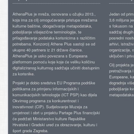
AthenaPlus je mreža, osnovana u ožujku 2013.,
Jedan od prima
koja ima za cilj omogućavanje pristupa mrežama
3,6 milijuna j
kulturne baštine, obogaćivanje metapodataka,
s fokusom na s
poboljšanje višejezične terminologije, te
sadržaj drugih 
prilagođavanje podataka korisnicima s različitim
posredni nosite
potrebama. Konzorcij Athene Plus sastoji se od
arhivi, istraži
ukupno 40 partnera iz 21 države članice.
organizacije, 
AthenaPlus je usko povezana s Europeana
uključen i priv
platformom pomoću koje koje će veliku količinu
Cilj projekta 
digitaliziranog kulturnog sadržaja učiniti dostupnim
pretraživanja 
za korisnike.
Europeane, kao
Projekt je dobio sredstva EU Programa podrške
dogradnja više
politikama za primjenu informacijskih i
poboljšanje kv
komunikacijskih tehnologije (ICT PSP) kao dijela
metapodataka
Okvirnog programa za konkurentnost i
inovativnost (CIP). Sudjelovanje Muzeja za
umjetnost i obrt u projektu Partage Plus financijski
će podržati Ministarstvo kulture Republike
Hrvatske i Gradski ured za obrazovanje, kulturu i
šport grada Zagreba.