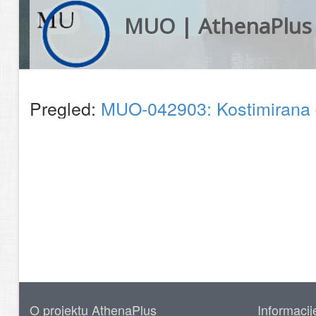
MUO | AthenaPlus
Pregled:
MUO-042903: Kostimirana d
O projektu AthenaPlus
Informacij