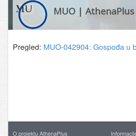
MUO | AthenaPlus
Pregled:
MUO-042904: Gospođa u bij
O projektu AthenaPlus
Informacij