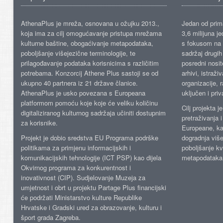
AthenaPlus je mreža, osnovana u ožujku 2013.,
Jedan od prima
koja ima za cilj omogućavanje pristupa mrežama
3,6 milijuna j
kulturne baštine, obogaćivanje metapodataka,
s fokusom na s
poboljšanje višejezične terminologije, te
sadržaj drugih 
prilagođavanje podataka korisnicima s različitim
posredni nosite
potrebama. Konzorcij Athene Plus sastoji se od
arhivi, istraži
ukupno 40 partnera iz 21 države članice.
organizacije, 
AthenaPlus je usko povezana s Europeana
uključen i priv
platformom pomoću koje koje će veliku količinu
Cilj projekta 
digitaliziranog kulturnog sadržaja učiniti dostupnim
pretraživanja 
za korisnike.
Europeane, kao
Projekt je dobio sredstva EU Programa podrške
dogradnja više
politikama za primjenu informacijskih i
poboljšanje kv
komunikacijskih tehnologije (ICT PSP) kao dijela
metapodataka
Okvirnog programa za konkurentnost i
inovativnost (CIP). Sudjelovanje Muzeja za
umjetnost i obrt u projektu Partage Plus financijski
će podržati Ministarstvo kulture Republike
Hrvatske i Gradski ured za obrazovanje, kulturu i
šport grada Zagreba.