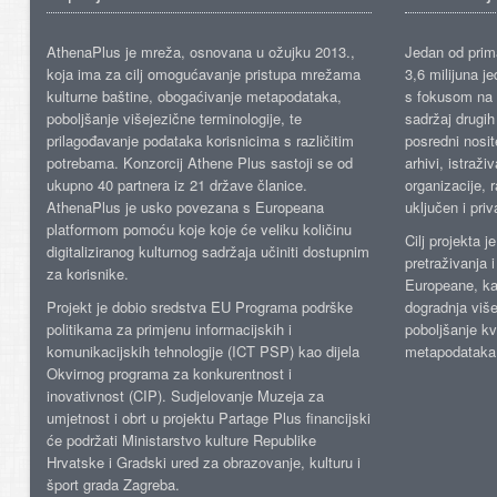
AthenaPlus je mreža, osnovana u ožujku 2013.,
Jedan od prima
koja ima za cilj omogućavanje pristupa mrežama
3,6 milijuna j
kulturne baštine, obogaćivanje metapodataka,
s fokusom na s
poboljšanje višejezične terminologije, te
sadržaj drugih 
prilagođavanje podataka korisnicima s različitim
posredni nosite
potrebama. Konzorcij Athene Plus sastoji se od
arhivi, istraži
ukupno 40 partnera iz 21 države članice.
organizacije, 
AthenaPlus je usko povezana s Europeana
uključen i priv
platformom pomoću koje koje će veliku količinu
Cilj projekta 
digitaliziranog kulturnog sadržaja učiniti dostupnim
pretraživanja 
za korisnike.
Europeane, kao
Projekt je dobio sredstva EU Programa podrške
dogradnja više
politikama za primjenu informacijskih i
poboljšanje kv
komunikacijskih tehnologije (ICT PSP) kao dijela
metapodataka
Okvirnog programa za konkurentnost i
inovativnost (CIP). Sudjelovanje Muzeja za
umjetnost i obrt u projektu Partage Plus financijski
će podržati Ministarstvo kulture Republike
Hrvatske i Gradski ured za obrazovanje, kulturu i
šport grada Zagreba.