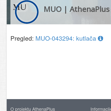
MUO | AthenaPlus
Pregled:
MUO-043294: kutlača
O projektu AthenaPlus
Informacij