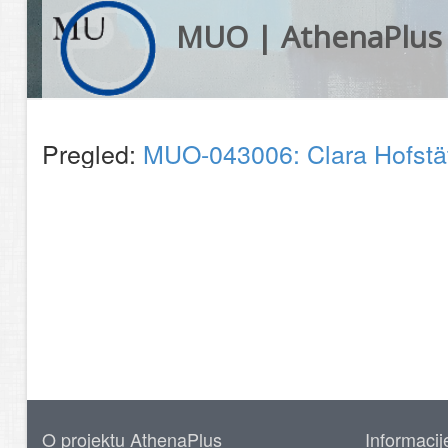
MUO | AthenaPlus
Pregled:
MUO-043006: Clara Hofstätt
O projektu AthenaPlus
Informacij