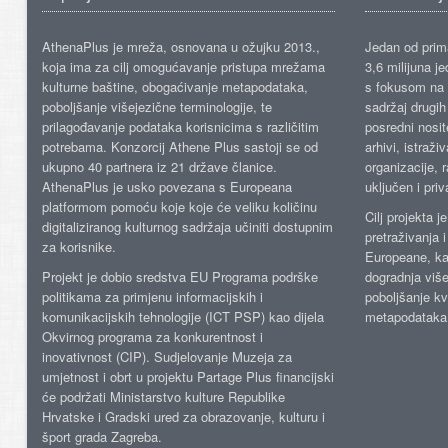
AthenaPlus je mreža, osnovana u ožujku 2013.,
Jedan od prima
koja ima za cilj omogućavanje pristupa mrežama
3,6 milijuna j
kulturne baštine, obogaćivanje metapodataka,
s fokusom na s
poboljšanje višejezične terminologije, te
sadržaj drugih 
prilagođavanje podataka korisnicima s različitim
posredni nosite
potrebama. Konzorcij Athene Plus sastoji se od
arhivi, istraži
ukupno 40 partnera iz 21 države članice.
organizacije, 
AthenaPlus je usko povezana s Europeana
uključen i priv
platformom pomoću koje koje će veliku količinu
Cilj projekta 
digitaliziranog kulturnog sadržaja učiniti dostupnim
pretraživanja 
za korisnike.
Europeane, kao
Projekt je dobio sredstva EU Programa podrške
dogradnja više
politikama za primjenu informacijskih i
poboljšanje kv
komunikacijskih tehnologije (ICT PSP) kao dijela
metapodataka
Okvirnog programa za konkurentnost i
inovativnost (CIP). Sudjelovanje Muzeja za
umjetnost i obrt u projektu Partage Plus financijski
će podržati Ministarstvo kulture Republike
Hrvatske i Gradski ured za obrazovanje, kulturu i
šport grada Zagreba.