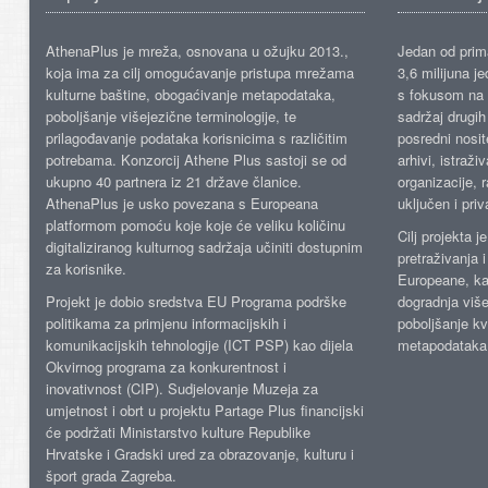
AthenaPlus je mreža, osnovana u ožujku 2013.,
Jedan od prima
koja ima za cilj omogućavanje pristupa mrežama
3,6 milijuna j
kulturne baštine, obogaćivanje metapodataka,
s fokusom na s
poboljšanje višejezične terminologije, te
sadržaj drugih 
prilagođavanje podataka korisnicima s različitim
posredni nosite
potrebama. Konzorcij Athene Plus sastoji se od
arhivi, istraži
ukupno 40 partnera iz 21 države članice.
organizacije, 
AthenaPlus je usko povezana s Europeana
uključen i priv
platformom pomoću koje koje će veliku količinu
Cilj projekta 
digitaliziranog kulturnog sadržaja učiniti dostupnim
pretraživanja 
za korisnike.
Europeane, kao
Projekt je dobio sredstva EU Programa podrške
dogradnja više
politikama za primjenu informacijskih i
poboljšanje kv
komunikacijskih tehnologije (ICT PSP) kao dijela
metapodataka
Okvirnog programa za konkurentnost i
inovativnost (CIP). Sudjelovanje Muzeja za
umjetnost i obrt u projektu Partage Plus financijski
će podržati Ministarstvo kulture Republike
Hrvatske i Gradski ured za obrazovanje, kulturu i
šport grada Zagreba.