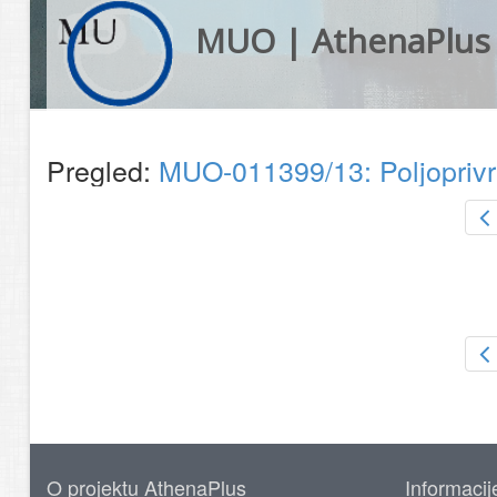
MUO | AthenaPlus
Pregled:
MUO-011399/13: Poljoprivre
O projektu AthenaPlus
Informacij