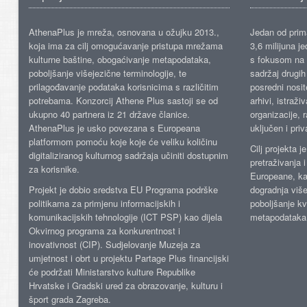
AthenaPlus je mreža, osnovana u ožujku 2013.,
Jedan od prima
koja ima za cilj omogućavanje pristupa mrežama
3,6 milijuna j
kulturne baštine, obogaćivanje metapodataka,
s fokusom na s
poboljšanje višejezične terminologije, te
sadržaj drugih 
prilagođavanje podataka korisnicima s različitim
posredni nosite
potrebama. Konzorcij Athene Plus sastoji se od
arhivi, istraži
ukupno 40 partnera iz 21 države članice.
organizacije, 
AthenaPlus je usko povezana s Europeana
uključen i priv
platformom pomoću koje koje će veliku količinu
Cilj projekta 
digitaliziranog kulturnog sadržaja učiniti dostupnim
pretraživanja 
za korisnike.
Europeane, kao
Projekt je dobio sredstva EU Programa podrške
dogradnja više
politikama za primjenu informacijskih i
poboljšanje kv
komunikacijskih tehnologije (ICT PSP) kao dijela
metapodataka
Okvirnog programa za konkurentnost i
inovativnost (CIP). Sudjelovanje Muzeja za
umjetnost i obrt u projektu Partage Plus financijski
će podržati Ministarstvo kulture Republike
Hrvatske i Gradski ured za obrazovanje, kulturu i
šport grada Zagreba.