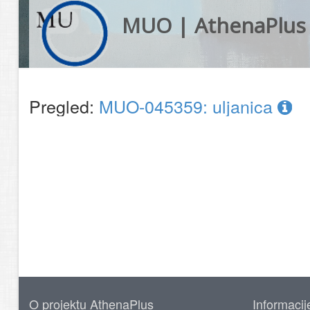
MUO | AthenaPlus
Pregled:
MUO-045359: uljanica
O projektu AthenaPlus
Informacij