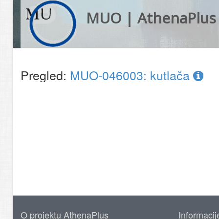
MUO | AthenaPlus
Pregled:
MUO-046003: kutlača
O projektu AthenaPlus
Informacij