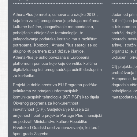
AthenaPlus je mreža, osnovana u ožujku 2013.,
Jedan od prima
koja ima za cilj omogućavanje pristupa mrežama
3,6 milijuna j
kulturne baštine, obogaćivanje metapodataka,
s fokusom na s
poboljšanje višejezične terminologije, te
sadržaj drugih 
prilagođavanje podataka korisnicima s različitim
posredni nosite
potrebama. Konzorcij Athene Plus sastoji se od
arhivi, istraži
ukupno 40 partnera iz 21 države članice.
organizacije, 
AthenaPlus je usko povezana s Europeana
uključen i priv
platformom pomoću koje koje će veliku količinu
Cilj projekta 
digitaliziranog kulturnog sadržaja učiniti dostupnim
pretraživanja 
za korisnike.
Europeane, kao
Projekt je dobio sredstva EU Programa podrške
dogradnja više
politikama za primjenu informacijskih i
poboljšanje kv
komunikacijskih tehnologije (ICT PSP) kao dijela
metapodataka
Okvirnog programa za konkurentnost i
inovativnost (CIP). Sudjelovanje Muzeja za
umjetnost i obrt u projektu Partage Plus financijski
će podržati Ministarstvo kulture Republike
Hrvatske i Gradski ured za obrazovanje, kulturu i
šport grada Zagreba.