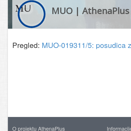
MUO | AthenaPlus
Pregled:
MUO-019311/5: posudica z
O projektu AthenaPlus
Informacij