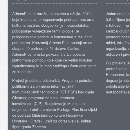
AthenaPlus je mreža, osnovana u ožujku 2013.,
Jedan od prima
koja ima za cilj omogućavanje pristupa mrežama
3,6 milijuna j
kulturne baštine, obogaćivanje metapodataka,
s fokusom na s
poboljšanje višejezične terminologije, te
sadržaj drugih 
prilagođavanje podataka korisnicima s različitim
posredni nosite
potrebama. Konzorcij Athene Plus sastoji se od
arhivi, istraži
ukupno 40 partnera iz 21 države članice.
organizacije, 
AthenaPlus je usko povezana s Europeana
uključen i priv
platformom pomoću koje koje će veliku količinu
Cilj projekta 
digitaliziranog kulturnog sadržaja učiniti dostupnim
pretraživanja 
za korisnike.
Europeane, kao
Projekt je dobio sredstva EU Programa podrške
dogradnja više
politikama za primjenu informacijskih i
poboljšanje kv
komunikacijskih tehnologije (ICT PSP) kao dijela
metapodataka
Okvirnog programa za konkurentnost i
inovativnost (CIP). Sudjelovanje Muzeja za
umjetnost i obrt u projektu Partage Plus financijski
će podržati Ministarstvo kulture Republike
Hrvatske i Gradski ured za obrazovanje, kulturu i
šport grada Zagreba.