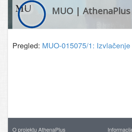
MUO | AthenaPlus
Pregled:
MUO-015075/1: Izvlačenje 
O projektu AthenaPlus
Informacij