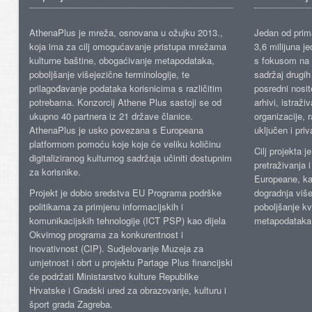
AthenaPlus je mreža, osnovana u ožujku 2013.,
Jedan od prima
koja ima za cilj omogućavanje pristupa mrežama
3,6 milijuna j
kulturne baštine, obogaćivanje metapodataka,
s fokusom na s
poboljšanje višejezične terminologije, te
sadržaj drugih 
prilagođavanje podataka korisnicima s različitim
posredni nosite
potrebama. Konzorcij Athene Plus sastoji se od
arhivi, istraži
ukupno 40 partnera iz 21 države članice.
organizacije, 
AthenaPlus je usko povezana s Europeana
uključen i priv
platformom pomoću koje koje će veliku količinu
Cilj projekta 
digitaliziranog kulturnog sadržaja učiniti dostupnim
pretraživanja 
za korisnike.
Europeane, kao
Projekt je dobio sredstva EU Programa podrške
dogradnja više
politikama za primjenu informacijskih i
poboljšanje kv
komunikacijskih tehnologije (ICT PSP) kao dijela
metapodataka
Okvirnog programa za konkurentnost i
inovativnost (CIP). Sudjelovanje Muzeja za
umjetnost i obrt u projektu Partage Plus financijski
će podržati Ministarstvo kulture Republike
Hrvatske i Gradski ured za obrazovanje, kulturu i
šport grada Zagreba.