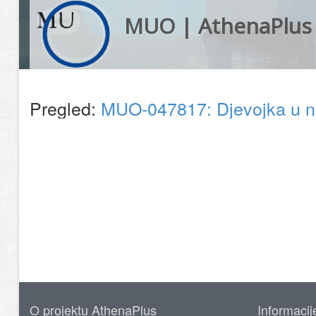
MUO | AthenaPlus
Pregled:
MUO-047817: Djevojka u nar
O projektu AthenaPlus
Informacij