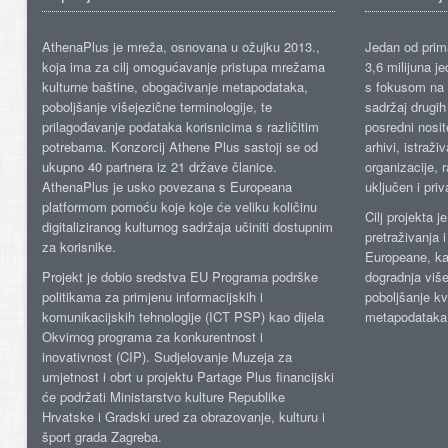
AthenaPlus je mreža, osnovana u ožujku 2013.,
Jedan od prima
koja ima za cilj omogućavanje pristupa mrežama
3,6 milijuna j
kulturne baštine, obogaćivanje metapodataka,
s fokusom na s
poboljšanje višejezične terminologije, te
sadržaj drugih 
prilagođavanje podataka korisnicima s različitim
posredni nosite
potrebama. Konzorcij Athene Plus sastoji se od
arhivi, istraži
ukupno 40 partnera iz 21 države članice.
organizacije, 
AthenaPlus je usko povezana s Europeana
uključen i priv
platformom pomoću koje koje će veliku količinu
Cilj projekta 
digitaliziranog kulturnog sadržaja učiniti dostupnim
pretraživanja 
za korisnike.
Europeane, kao
Projekt je dobio sredstva EU Programa podrške
dogradnja više
politikama za primjenu informacijskih i
poboljšanje kv
komunikacijskih tehnologije (ICT PSP) kao dijela
metapodataka
Okvirnog programa za konkurentnost i
inovativnost (CIP). Sudjelovanje Muzeja za
umjetnost i obrt u projektu Partage Plus financijski
će podržati Ministarstvo kulture Republike
Hrvatske i Gradski ured za obrazovanje, kulturu i
šport grada Zagreba.