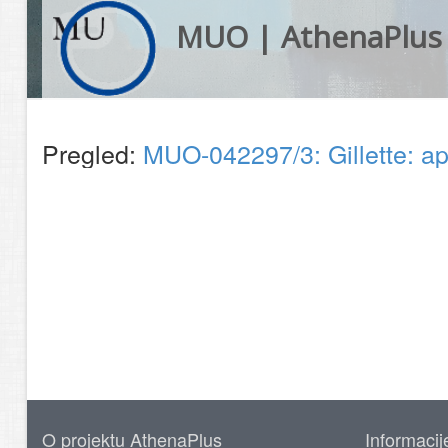
MUO | AthenaPlus
Pregled:
MUO-042297/3: Gillette: ap
O projektu AthenaPlus
Informacij