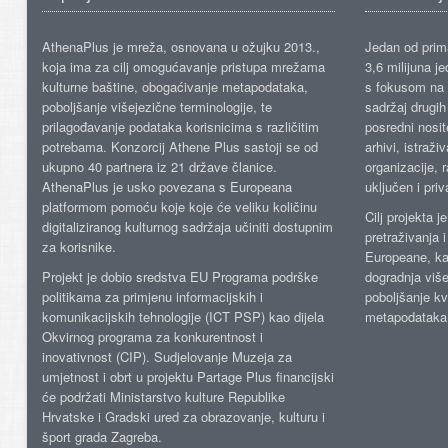
AthenaPlus je mreža, osnovana u ožujku 2013.,
Jedan od prima
koja ima za cilj omogućavanje pristupa mrežama
3,6 milijuna j
kulturne baštine, obogaćivanje metapodataka,
s fokusom na s
poboljšanje višejezične terminologije, te
sadržaj drugih 
prilagođavanje podataka korisnicima s različitim
posredni nosite
potrebama. Konzorcij Athene Plus sastoji se od
arhivi, istraži
ukupno 40 partnera iz 21 države članice.
organizacije, 
AthenaPlus je usko povezana s Europeana
uključen i priv
platformom pomoću koje koje će veliku količinu
Cilj projekta 
digitaliziranog kulturnog sadržaja učiniti dostupnim
pretraživanja 
za korisnike.
Europeane, kao
Projekt je dobio sredstva EU Programa podrške
dogradnja više
politikama za primjenu informacijskih i
poboljšanje kv
komunikacijskih tehnologije (ICT PSP) kao dijela
metapodataka
Okvirnog programa za konkurentnost i
inovativnost (CIP). Sudjelovanje Muzeja za
umjetnost i obrt u projektu Partage Plus financijski
će podržati Ministarstvo kulture Republike
Hrvatske i Gradski ured za obrazovanje, kulturu i
šport grada Zagreba.