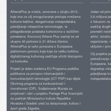
AthenaPlus je mreža, osnovana u ožujku 2013.,
Jedan od prima
koja ima za cilj omogućavanje pristupa mrežama
3,6 milijuna j
kulturne baštine, obogaćivanje metapodataka,
s fokusom na s
poboljšanje višejezične terminologije, te
sadržaj drugih 
prilagođavanje podataka korisnicima s različitim
posredni nosite
potrebama. Konzorcij Athene Plus sastoji se od
arhivi, istraži
ukupno 40 partnera iz 21 države članice.
organizacije, 
AthenaPlus je usko povezana s Europeana
uključen i priv
platformom pomoću koje koje će veliku količinu
Cilj projekta 
digitaliziranog kulturnog sadržaja učiniti dostupnim
pretraživanja 
za korisnike.
Europeane, kao
Projekt je dobio sredstva EU Programa podrške
dogradnja više
politikama za primjenu informacijskih i
poboljšanje kv
komunikacijskih tehnologije (ICT PSP) kao dijela
metapodataka
Okvirnog programa za konkurentnost i
inovativnost (CIP). Sudjelovanje Muzeja za
umjetnost i obrt u projektu Partage Plus financijski
će podržati Ministarstvo kulture Republike
Hrvatske i Gradski ured za obrazovanje, kulturu i
šport grada Zagreba.