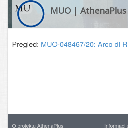
MUO | AthenaPlus
Pregled:
MUO-048467/20: Arco di Ri
O projektu AthenaPlus
Informacij