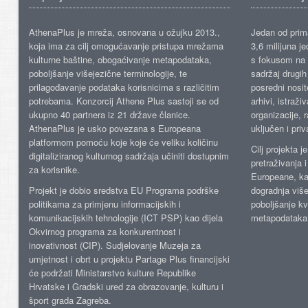
AthenaPlus je mreža, osnovana u ožujku 2013.,
Jedan od prima
koja ima za cilj omogućavanje pristupa mrežama
3,6 milijuna j
kulturne baštine, obogaćivanje metapodataka,
s fokusom na s
poboljšanje višejezične terminologije, te
sadržaj drugih 
prilagođavanje podataka korisnicima s različitim
posredni nosite
potrebama. Konzorcij Athene Plus sastoji se od
arhivi, istraži
ukupno 40 partnera iz 21 države članice.
organizacije, 
AthenaPlus je usko povezana s Europeana
uključen i priv
platformom pomoću koje koje će veliku količinu
Cilj projekta 
digitaliziranog kulturnog sadržaja učiniti dostupnim
pretraživanja 
za korisnike.
Europeane, kao
Projekt je dobio sredstva EU Programa podrške
dogradnja više
politikama za primjenu informacijskih i
poboljšanje kv
komunikacijskih tehnologije (ICT PSP) kao dijela
metapodataka
Okvirnog programa za konkurentnost i
inovativnost (CIP). Sudjelovanje Muzeja za
umjetnost i obrt u projektu Partage Plus financijski
će podržati Ministarstvo kulture Republike
Hrvatske i Gradski ured za obrazovanje, kulturu i
šport grada Zagreba.