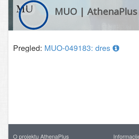
MUO | AthenaPlus
Pregled:
MUO-049183: dres
O projektu AthenaPlus
Informacij