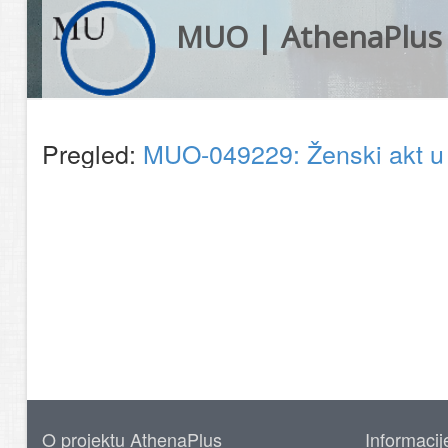
MUO | AthenaPlus
Pregled:
MUO-049229: Ženski akt u n
O projektu AthenaPlus
Informacij