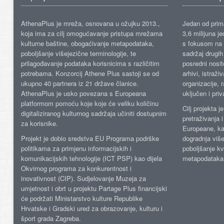
AthenaPlus je mreža, osnovana u ožujku 2013.,
Jedan od prima
koja ima za cilj omogućavanje pristupa mrežama
3,6 milijuna j
kulturne baštine, obogaćivanje metapodataka,
s fokusom na s
poboljšanje višejezične terminologije, te
sadržaj drugih 
prilagođavanje podataka korisnicima s različitim
posredni nosite
potrebama. Konzorcij Athene Plus sastoji se od
arhivi, istraži
ukupno 40 partnera iz 21 države članice.
organizacije, 
AthenaPlus je usko povezana s Europeana
uključen i priv
platformom pomoću koje koje će veliku količinu
Cilj projekta 
digitaliziranog kulturnog sadržaja učiniti dostupnim
pretraživanja 
za korisnike.
Europeane, kao
Projekt je dobio sredstva EU Programa podrške
dogradnja više
politikama za primjenu informacijskih i
poboljšanje kv
komunikacijskih tehnologije (ICT PSP) kao dijela
metapodataka
Okvirnog programa za konkurentnost i
inovativnost (CIP). Sudjelovanje Muzeja za
umjetnost i obrt u projektu Partage Plus financijski
će podržati Ministarstvo kulture Republike
Hrvatske i Gradski ured za obrazovanje, kulturu i
šport grada Zagreba.