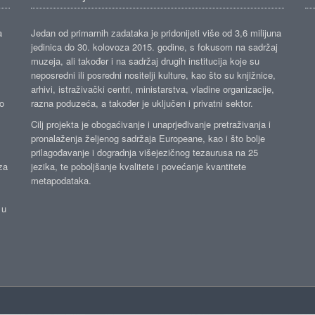
a
Jedan od primarnih zadataka je pridonijeti više od 3,6 milijuna
jedinica do 30. kolovoza 2015. godine, s fokusom na sadržaj
muzeja, ali također i na sadržaj drugih institucija koje su
neposredni ili posredni nositelji kulture, kao što su knjižnice,
arhivi, istraživački centri, ministarstva, vladine organizacije,
ko
razna poduzeća, a također je uključen i privatni sektor.
Cilj projekta je obogaćivanje i unaprjeđivanje pretraživanja i
pronalaženja željenog sadržaja Europeane, kao i što bolje
prilagođavanje i dogradnja višejezičnog tezaurusa na 25
za
jezika, te poboljšanje kvalitete i povećanje kvantitete
metapodataka.
 u