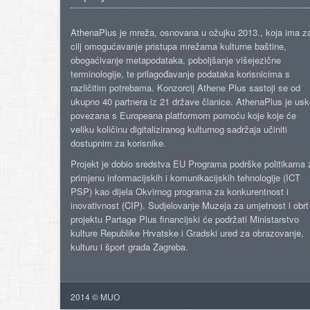
AthenaPlus je mreža, osnovana u ožujku 2013., koja ima z
cilj omogućavanje pristupa mrežama kulturne baštine,
obogaćivanje metapodataka, poboljšanje višejezične
terminologije, te prilagođavanje podataka korisnicima s
različitim potrebama. Konzorcij Athene Plus sastoji se od
ukupno 40 partnera iz 21 države članice. AthenaPlus je us
povezana s Europeana platformom pomoću koje koje će
veliku količinu digitaliziranog kulturnog sadržaja učiniti
dostupnim za korisnike.
Projekt je dobio sredstva EU Programa podrške politikama 
primjenu informacijskih i komunikacijskih tehnologije (ICT
PSP) kao dijela Okvirnog programa za konkurentnost i
inovativnost (CIP). Sudjelovanje Muzeja za umjetnost i obrt
projektu Partage Plus financijski će podržati Ministarstvo
kulture Republike Hrvatske i Gradski ured za obrazovanje,
kulturu i šport grada Zagreba.
2014 © MUO