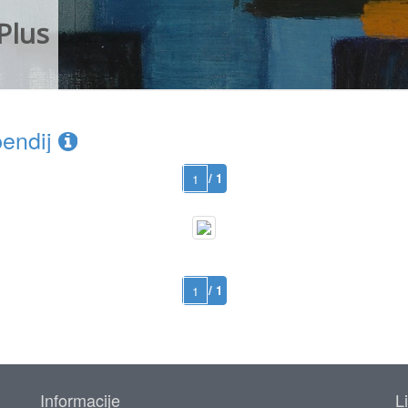
Plus
endij
/ 1
/ 1
Informacije
L