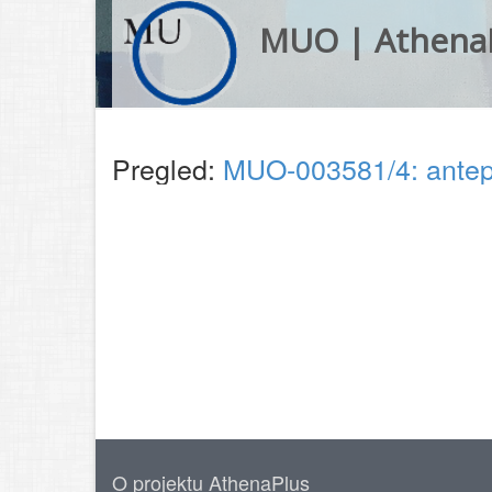
MUO | Athena
Pregled:
MUO-003581/4: antep
O projektu AthenaPlus