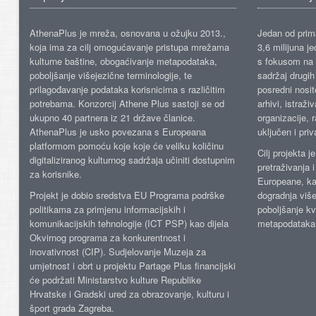
AthenaPlus je mreža, osnovana u ožujku 2013.,
Jedan od prima
koja ima za cilj omogućavanje pristupa mrežama
3,6 milijuna j
kulturne baštine, obogaćivanje metapodataka,
s fokusom na s
poboljšanje višejezične terminologije, te
sadržaj drugih 
prilagođavanje podataka korisnicima s različitim
posredni nosite
potrebama. Konzorcij Athene Plus sastoji se od
arhivi, istraži
ukupno 40 partnera iz 21 države članice.
organizacije, 
AthenaPlus je usko povezana s Europeana
uključen i priv
platformom pomoću koje koje će veliku količinu
Cilj projekta 
digitaliziranog kulturnog sadržaja učiniti dostupnim
pretraživanja 
za korisnike.
Europeane, kao
Projekt je dobio sredstva EU Programa podrške
dogradnja više
politikama za primjenu informacijskih i
poboljšanje kv
komunikacijskih tehnologije (ICT PSP) kao dijela
metapodataka
Okvirnog programa za konkurentnost i
inovativnost (CIP). Sudjelovanje Muzeja za
umjetnost i obrt u projektu Partage Plus financijski
će podržati Ministarstvo kulture Republike
Hrvatske i Gradski ured za obrazovanje, kulturu i
šport grada Zagreba.