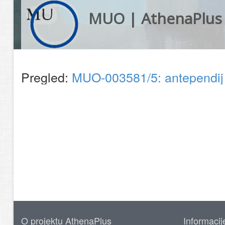
MUO | AthenaPlus
Pregled:
MUO-003581/5: antependi
O projektu AthenaPlus
Informacij