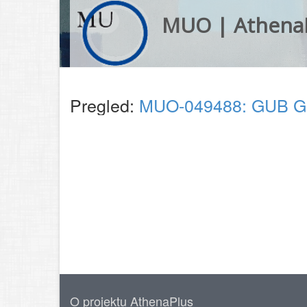
MUO | Athena
Pregled:
MUO-049488: GUB Gla
O projektu AthenaPlus