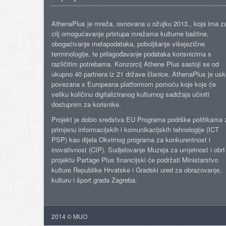
AthenaPlus je mreža, osnovana u ožujku 2013., koja ima z
cilj omogućavanje pristupa mrežama kulturne baštine,
obogaćivanje metapodataka, poboljšanje višejezične
terminologije, te prilagođavanje podataka korisnicima s
različitim potrebama. Konzorcij Athene Plus sastoji se od
ukupno 40 partnera iz 21 države članice. AthenaPlus je us
povezana s Europeana platformom pomoću koje koje će
veliku količinu digitaliziranog kulturnog sadržaja učiniti
dostupnim za korisnike.
Projekt je dobio sredstva EU Programa podrške politikama 
primjenu informacijskih i komunikacijskih tehnologije (ICT
PSP) kao dijela Okvirnog programa za konkurentnost i
inovativnost (CIP). Sudjelovanje Muzeja za umjetnost i obrt
projektu Partage Plus financijski će podržati Ministarstvo
kulture Republike Hrvatske i Gradski ured za obrazovanje,
kulturu i šport grada Zagreba.
2014 © MUO