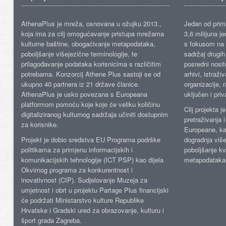
AthenaPlus je mreža, osnovana u ožujku 2013.,
Jedan od prima
koja ima za cilj omogućavanje pristupa mrežama
3,6 milijuna j
kulturne baštine, obogaćivanje metapodataka,
s fokusom na s
poboljšanje višejezične terminologije, te
sadržaj drugih 
prilagođavanje podataka korisnicima s različitim
posredni nosite
potrebama. Konzorcij Athene Plus sastoji se od
arhivi, istraži
ukupno 40 partnera iz 21 države članice.
organizacije, 
AthenaPlus je usko povezana s Europeana
uključen i priv
platformom pomoću koje koje će veliku količinu
Cilj projekta 
digitaliziranog kulturnog sadržaja učiniti dostupnim
pretraživanja 
za korisnike.
Europeane, kao
Projekt je dobio sredstva EU Programa podrške
dogradnja više
politikama za primjenu informacijskih i
poboljšanje kv
komunikacijskih tehnologije (ICT PSP) kao dijela
metapodataka
Okvirnog programa za konkurentnost i
inovativnost (CIP). Sudjelovanje Muzeja za
umjetnost i obrt u projektu Partage Plus financijski
će podržati Ministarstvo kulture Republike
Hrvatske i Gradski ured za obrazovanje, kulturu i
šport grada Zagreba.