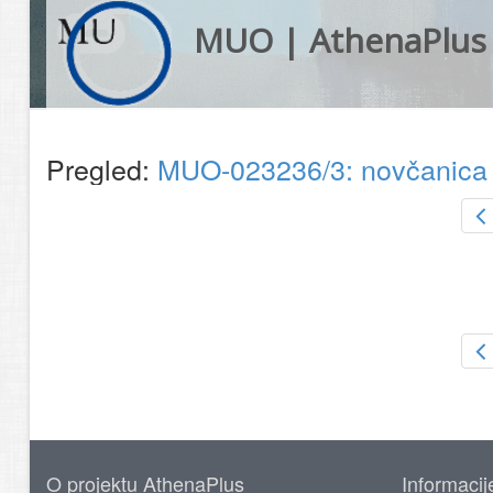
MUO | AthenaPlus
Pregled:
MUO-023236/3: novčanic
O projektu AthenaPlus
Informacij