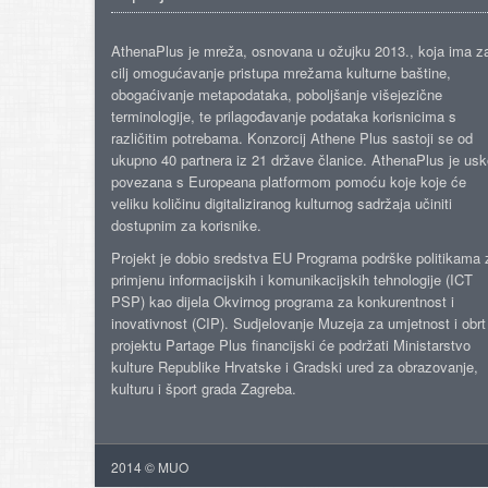
AthenaPlus je mreža, osnovana u ožujku 2013., koja ima z
cilj omogućavanje pristupa mrežama kulturne baštine,
obogaćivanje metapodataka, poboljšanje višejezične
terminologije, te prilagođavanje podataka korisnicima s
različitim potrebama. Konzorcij Athene Plus sastoji se od
ukupno 40 partnera iz 21 države članice. AthenaPlus je us
povezana s Europeana platformom pomoću koje koje će
veliku količinu digitaliziranog kulturnog sadržaja učiniti
dostupnim za korisnike.
Projekt je dobio sredstva EU Programa podrške politikama 
primjenu informacijskih i komunikacijskih tehnologije (ICT
PSP) kao dijela Okvirnog programa za konkurentnost i
inovativnost (CIP). Sudjelovanje Muzeja za umjetnost i obrt
projektu Partage Plus financijski će podržati Ministarstvo
kulture Republike Hrvatske i Gradski ured za obrazovanje,
kulturu i šport grada Zagreba.
2014 © MUO