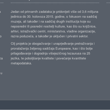
a
Jedan od primarnih zadataka je pridonijeti više od 3,6 milijuna
jedinica do 30. kolovoza 2015. godine, s fokusom na sadržaj
muzeja, ali također i na sadržaj drugih institucija koje su
neposredni ili posredni nositelji kulture, kao što su knjižnice,
arhivi, istraživački centri, ministarstva, vladine organizacije,
ko
razna poduzeća, a također je uključen i privatni sektor.
Cilj projekta je obogaćivanje i unaprjeđivanje pretraživanja i
pronalaženja željenog sadržaja Europeane, kao i što bolje
prilagođavanje i dogradnja višejezičnog tezaurusa na 25
za
jezika, te poboljšanje kvalitete i povećanje kvantitete
metapodataka.
 u