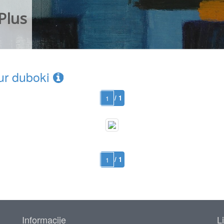
Plus
ur duboki
/ 1
/ 1
Informacije
L