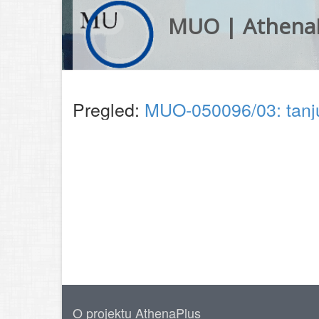
MUO | Athena
Pregled:
MUO-050096/03: tanj
O projektu AthenaPlus