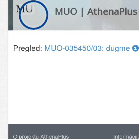
MUO | AthenaPlus
Pregled:
MUO-035450/03: dugme
O projektu AthenaPlus
Informacij