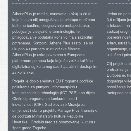
AthenaPlus je mreža, osnovana u ožujku 2013.,
Jedan od prima
koja ima za cilj omogućavanje pristupa mrežama
3,6 milijuna j
kulturne baštine, obogaćivanje metapodataka,
s fokusom na s
poboljšanje višejezične terminologije, te
sadržaj drugih 
prilagođavanje podataka korisnicima s različitim
posredni nosite
potrebama. Konzorcij Athene Plus sastoji se od
arhivi, istraži
ukupno 40 partnera iz 21 države članice.
organizacije, 
AthenaPlus je usko povezana s Europeana
uključen i priv
platformom pomoću koje koje će veliku količinu
Cilj projekta 
digitaliziranog kulturnog sadržaja učiniti dostupnim
pretraživanja 
za korisnike.
Europeane, kao
Projekt je dobio sredstva EU Programa podrške
dogradnja više
politikama za primjenu informacijskih i
poboljšanje kv
komunikacijskih tehnologije (ICT PSP) kao dijela
metapodataka
Okvirnog programa za konkurentnost i
inovativnost (CIP). Sudjelovanje Muzeja za
umjetnost i obrt u projektu Partage Plus financijski
će podržati Ministarstvo kulture Republike
Hrvatske i Gradski ured za obrazovanje, kulturu i
šport grada Zagreba.