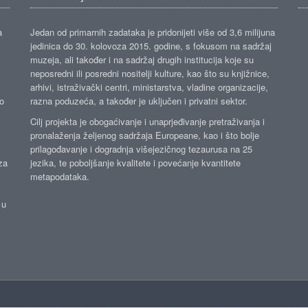
a
Jedan od primarnih zadataka je pridonijeti više od 3,6 milijuna
jedinica do 30. kolovoza 2015. godine, s fokusom na sadržaj
muzeja, ali također i na sadržaj drugih institucija koje su
neposredni ili posredni nositelji kulture, kao što su knjižnice,
arhivi, istraživački centri, ministarstva, vladine organizacije,
ko
razna poduzeća, a također je uključen i privatni sektor.
Cilj projekta je obogaćivanje i unaprjeđivanje pretraživanja i
pronalaženja željenog sadržaja Europeane, kao i što bolje
prilagođavanje i dogradnja višejezičnog tezaurusa na 25
za
jezika, te poboljšanje kvalitete i povećanje kvantitete
metapodataka.
 u