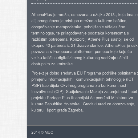
AthenaPlus je mreža, osnovana u ožujku 2013., koja ima z
cilj omogućavanje pristupa mrežama kulturne baštine,
obogaćivanje metapodataka, poboljšanje višejezične
terminologije, te prilagođavanje podataka korisnicima s
različitim potrebama. Konzorcij Athene Plus sastoji se od
ukupno 40 partnera iz 21 države članice. AthenaPlus je us
povezana s Europeana platformom pomoću koje koje će
veliku količinu digitaliziranog kulturnog sadržaja učiniti
dostupnim za korisnike.
Projekt je dobio sredstva EU Programa podrške politikama 
primjenu informacijskih i komunikacijskih tehnologije (ICT
PSP) kao dijela Okvirnog programa za konkurentnost i
inovativnost (CIP). Sudjelovanje Muzeja za umjetnost i obrt
projektu Partage Plus financijski će podržati Ministarstvo
kulture Republike Hrvatske i Gradski ured za obrazovanje,
kulturu i šport grada Zagreba.
2014 © MUO