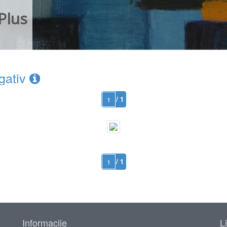
Plus
gativ
/ 1
/ 1
Informacije
L