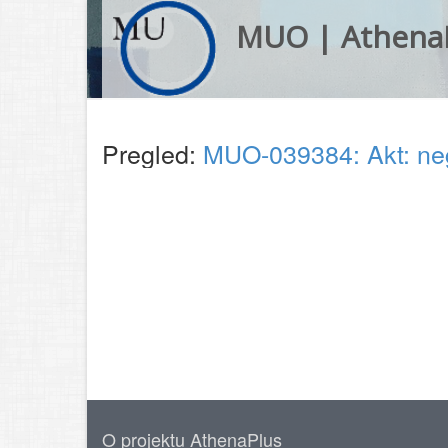
MUO | Athena
Pregled:
MUO-039384: Akt: ne
O projektu AthenaPlus