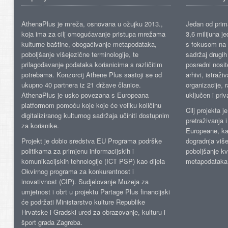
AthenaPlus je mreža, osnovana u ožujku 2013.,
Jedan od prima
koja ima za cilj omogućavanje pristupa mrežama
3,6 milijuna j
kulturne baštine, obogaćivanje metapodataka,
s fokusom na s
poboljšanje višejezične terminologije, te
sadržaj drugih 
prilagođavanje podataka korisnicima s različitim
posredni nosite
potrebama. Konzorcij Athene Plus sastoji se od
arhivi, istraži
ukupno 40 partnera iz 21 države članice.
organizacije, 
AthenaPlus je usko povezana s Europeana
uključen i priv
platformom pomoću koje koje će veliku količinu
Cilj projekta 
digitaliziranog kulturnog sadržaja učiniti dostupnim
pretraživanja 
za korisnike.
Europeane, kao
Projekt je dobio sredstva EU Programa podrške
dogradnja više
politikama za primjenu informacijskih i
poboljšanje kv
komunikacijskih tehnologije (ICT PSP) kao dijela
metapodataka
Okvirnog programa za konkurentnost i
inovativnost (CIP). Sudjelovanje Muzeja za
umjetnost i obrt u projektu Partage Plus financijski
će podržati Ministarstvo kulture Republike
Hrvatske i Gradski ured za obrazovanje, kulturu i
šport grada Zagreba.