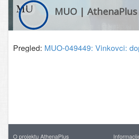
MUO | AthenaPlus
Pregled:
MUO-049449: Vinkovci: do
O projektu AthenaPlus
Informacij