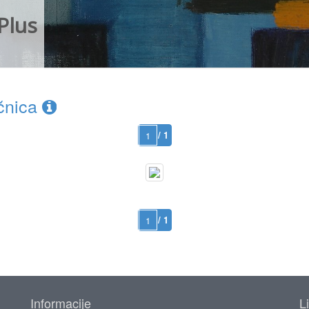
Plus
čnica
/ 1
/ 1
Informacije
L