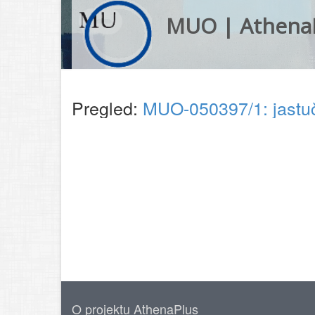
MUO | Athena
Pregled:
MUO-050397/1: jastu
O projektu AthenaPlus