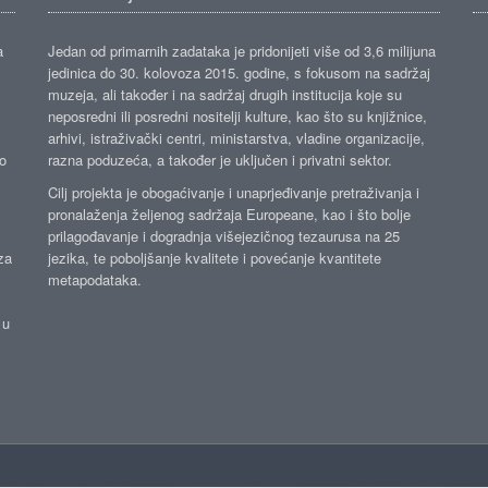
a
Jedan od primarnih zadataka je pridonijeti više od 3,6 milijuna
jedinica do 30. kolovoza 2015. godine, s fokusom na sadržaj
muzeja, ali također i na sadržaj drugih institucija koje su
neposredni ili posredni nositelji kulture, kao što su knjižnice,
arhivi, istraživački centri, ministarstva, vladine organizacije,
ko
razna poduzeća, a također je uključen i privatni sektor.
Cilj projekta je obogaćivanje i unaprjeđivanje pretraživanja i
pronalaženja željenog sadržaja Europeane, kao i što bolje
prilagođavanje i dogradnja višejezičnog tezaurusa na 25
za
jezika, te poboljšanje kvalitete i povećanje kvantitete
metapodataka.
 u