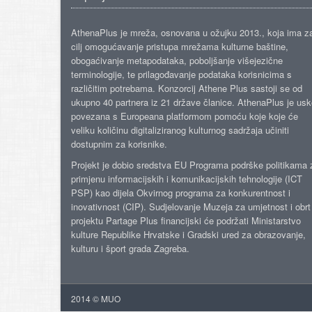
AthenaPlus je mreža, osnovana u ožujku 2013., koja ima z
cilj omogućavanje pristupa mrežama kulturne baštine,
obogaćivanje metapodataka, poboljšanje višejezične
terminologije, te prilagođavanje podataka korisnicima s
različitim potrebama. Konzorcij Athene Plus sastoji se od
ukupno 40 partnera iz 21 države članice. AthenaPlus je us
povezana s Europeana platformom pomoću koje koje će
veliku količinu digitaliziranog kulturnog sadržaja učiniti
dostupnim za korisnike.
Projekt je dobio sredstva EU Programa podrške politikama 
primjenu informacijskih i komunikacijskih tehnologije (ICT
PSP) kao dijela Okvirnog programa za konkurentnost i
inovativnost (CIP). Sudjelovanje Muzeja za umjetnost i obrt
projektu Partage Plus financijski će podržati Ministarstvo
kulture Republike Hrvatske i Gradski ured za obrazovanje,
kulturu i šport grada Zagreba.
2014 © MUO