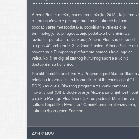
AthenaPlus je mreža, osnovana u ožujku 2013., koja ima z
cilj omogućavanje pristupa mrežama kulturne baštine,
obogaćivanje metapodataka, poboljšanje višejezične
terminologije, te prilagođavanje podataka korisnicima s
različitim potrebama. Konzorcij Athene Plus sastoji se od
ukupno 40 partnera iz 21 države članice. AthenaPlus je us
povezana s Europeana platformom pomoću koje koje će
veliku količinu digitaliziranog kulturnog sadržaja učiniti
dostupnim za korisnike.
Projekt je dobio sredstva EU Programa podrške politikama 
primjenu informacijskih i komunikacijskih tehnologije (ICT
PSP) kao dijela Okvirnog programa za konkurentnost i
inovativnost (CIP). Sudjelovanje Muzeja za umjetnost i obrt
projektu Partage Plus financijski će podržati Ministarstvo
kulture Republike Hrvatske i Gradski ured za obrazovanje,
kulturu i šport grada Zagreba.
2014 © MUO