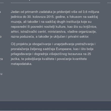
a
Jedan od primarnih zadataka je pridonijeti više od 3,6 milijuna
jedinica do 30. kolovoza 2015. godine, s fokusom na sadržaj
muzeja, ali također i na sadržaj drugih institucija koje su
neposredni ili posredni nositelji kulture, kao što su knjižnice,
arhivi, istraživački centri, ministarstva, vladine organizacije,
ko
razna poduzeća, a također je uključen i privatni sektor.
Cilj projekta je obogaćivanje i unaprjeđivanje pretraživanja i
pronalaženja željenog sadržaja Europeane, kao i što bolje
prilagođavanje i dogradnja višejezičnog tezaurusa na 25
za
jezika, te poboljšanje kvalitete i povećanje kvantitete
metapodataka.
 u