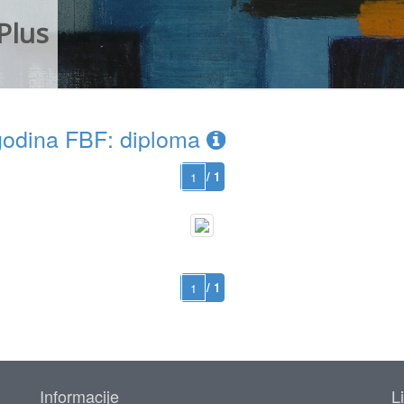
Plus
odina FBF: diploma
/ 1
/ 1
Informacije
L