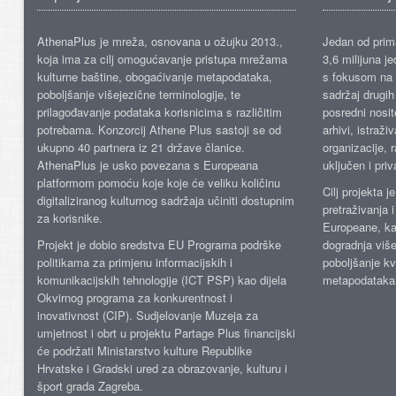
AthenaPlus je mreža, osnovana u ožujku 2013.,
Jedan od prima
koja ima za cilj omogućavanje pristupa mrežama
3,6 milijuna j
kulturne baštine, obogaćivanje metapodataka,
s fokusom na s
poboljšanje višejezične terminologije, te
sadržaj drugih 
prilagođavanje podataka korisnicima s različitim
posredni nosite
potrebama. Konzorcij Athene Plus sastoji se od
arhivi, istraži
ukupno 40 partnera iz 21 države članice.
organizacije, 
AthenaPlus je usko povezana s Europeana
uključen i priv
platformom pomoću koje koje će veliku količinu
Cilj projekta 
digitaliziranog kulturnog sadržaja učiniti dostupnim
pretraživanja 
za korisnike.
Europeane, kao
Projekt je dobio sredstva EU Programa podrške
dogradnja više
politikama za primjenu informacijskih i
poboljšanje kv
komunikacijskih tehnologije (ICT PSP) kao dijela
metapodataka
Okvirnog programa za konkurentnost i
inovativnost (CIP). Sudjelovanje Muzeja za
umjetnost i obrt u projektu Partage Plus financijski
će podržati Ministarstvo kulture Republike
Hrvatske i Gradski ured za obrazovanje, kulturu i
šport grada Zagreba.