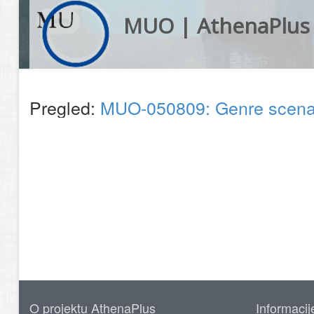
MUO | AthenaPlus
Pregled:
MUO-050809: Genre scena:
O projektu AthenaPlus
Informacij