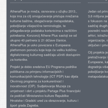
AthenaPlus je mreža, osnovana u ožujku 2013.,
Jedan od prima
koja ima za cilj omogućavanje pristupa mrežama
3,6 milijuna j
kulturne baštine, obogaćivanje metapodataka,
s fokusom na s
poboljšanje višejezične terminologije, te
sadržaj drugih 
prilagođavanje podataka korisnicima s različitim
posredni nosite
potrebama. Konzorcij Athene Plus sastoji se od
arhivi, istraži
ukupno 40 partnera iz 21 države članice.
organizacije, 
AthenaPlus je usko povezana s Europeana
uključen i priv
platformom pomoću koje koje će veliku količinu
Cilj projekta 
digitaliziranog kulturnog sadržaja učiniti dostupnim
pretraživanja 
za korisnike.
Europeane, kao
Projekt je dobio sredstva EU Programa podrške
dogradnja više
politikama za primjenu informacijskih i
poboljšanje kv
komunikacijskih tehnologije (ICT PSP) kao dijela
metapodataka
Okvirnog programa za konkurentnost i
inovativnost (CIP). Sudjelovanje Muzeja za
umjetnost i obrt u projektu Partage Plus financijski
će podržati Ministarstvo kulture Republike
Hrvatske i Gradski ured za obrazovanje, kulturu i
šport grada Zagreba.