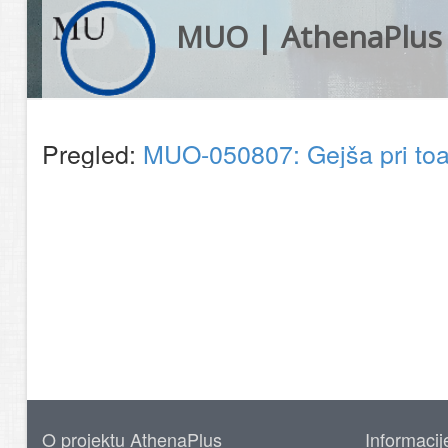
MUO | AthenaPlus
Pregled:
MUO-050807: Gejša pri toal
O projektu AthenaPlus
Informacij